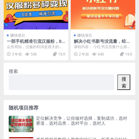
赚钱项目
赚钱项目
一部手机精准引流汉服粉，0
解决小红书新号没流量，经常
成本多种变现方式，小白月入
封号等问题，实操教程
众所周知，汉服的利润是很大的，
课程内容： 小红书没流量什么原因
过万（附素材+工具）
需求量也是非常大，所以说我们可
为什么新号注册被封 提示设备异常
3 年前
506
19.9
2 年前
640
19.9
以抓住这一点，利用穿...
是什么原因 如...
搜索
搜
索
随机项目推荐
定位解决竞争，让你做对选择，复制成功，选对
赛道，选对品类，选对平台，选对人