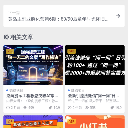
下一篇
黄岛主副业孵化营第6期：80/90后童年时光怀旧短
视频项目
相关文章
VIP
VIP
赚钱项目
赚钱项目
逆向提示工程教您突破AI常规
最新引流法微信“问一问”日引
限制，写出独具魅力独一无二
精准粉100+ 通过“问一问”变现
内容大纲： 《逆向提示工程》教您
经过三个月的埋头苦干，我整理出
的文案，引人注目的写作秘诀
2000+的爆款问答实操方法
突破AI常规限制，撰写富有冲击力
了这份超实用的“问一问”精准引流秘
2 月前
499
19.9
2 年前
553
19.9
【原创双语字幕】
且独一无二的文案...
籍，满满的都是干...
VIP
VIP