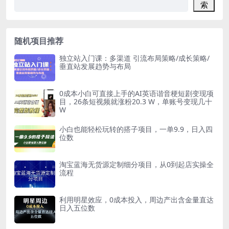
索
随机项目推荐
独立站入门课：多渠道 引流布局策略/成长策略/
垂直站发展趋势与布局
0成本小白可直接上手的AI英语谐音梗短剧变现项
目，26条短视频就涨粉20.3 W，单账号变现几十
W
小白也能轻松玩转的搭子项目，一单9.9，日入四
位数
淘宝蓝海无货源定制细分项目，从0到起店实操全
流程
利用明星效应，0成本投入，周边产出含金量直达
日入五位数