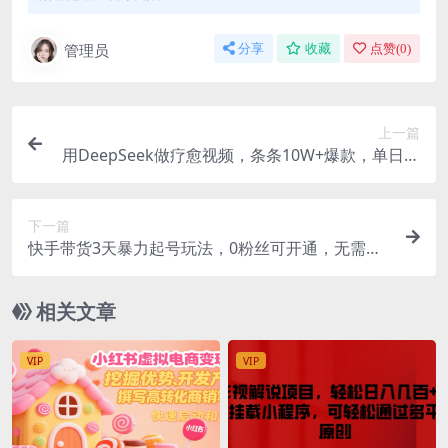
管理员
分享
收藏
点赞(
0
)
上一篇
用DeepSeek做疗愈视频，条条10W+爆款，单日变
现1000+
下一篇
快手带货3天暴力起号玩法，0粉丝可开通，无需囤
货,月入过W，适合普通人躺赚的项目
相关文章
VIP
VIP