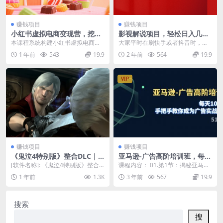
赚钱项目
赚钱项目
小红书虚拟电商变现营，挖掘
影视解说项目，轻松日入几百
优势、开发产品、撰写高转化
+，可挂载小程序，可轻松通
本课程系统构建小红书虚拟电商从0
大家平时在刷快手或者抖音时，应
商销笔记，快速启动和变现
过多平台原创
到1的14天快速变现体系，涵盖个
该都见过这种左下角挂载小程序的
1 年前
543
19.9
2 年前
564
19.9
人定位分析、虚拟...
视频，这个就是这个项...
VIP
赚钱项目
赚钱项目
《鬼泣4特别版》整合DLC｜
亚马逊-广告高阶培训班，每天
维吉尔翠西全解锁，PC独占无
10分钟，手把手教你成为广告
[软件名称]: 《鬼泣4特别版》整合D
课程内容： 01.第1节：揭秘亚马逊
双模式
实战高手（51节）
LC [软件大小]: 17.4 GB [下...
广告底层逻辑和本质，理解本质才
1 年前
1.3K
3 年前
567
19.9
能一通百通，别...
搜索
搜