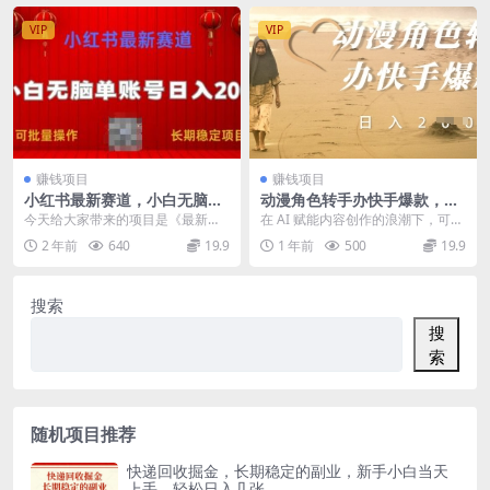
VIP
VIP
赚钱项目
赚钱项目
小红书最新赛道，小白无脑单
动漫角色转手办快手爆款，快
账号日入200，长期稳定项目
速吸引流量，日入200+
今天给大家带来的项目是《最新蓝
在 AI 赋能内容创作的浪潮下，可灵
海赛道掘金-一月入3w+，小白无脑
AI 推出的手办动态化功能，为创作
2 年前
640
19.9
1 年前
500
19.9
操作-校园赛道》...
者开辟了...
搜索
搜
索
随机项目推荐
快递回收掘金，长期稳定的副业，新手小白当天
上手，轻松日入几张