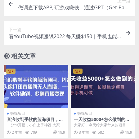
上一篇
做调查下载APP, 玩游戏赚钱 – 通过GPT（Get-Paid-
To）每单100美元
下一篇
看YouTube视频赚钱2022 每天赚$150｜手机也能
轻松操作的youtube 赚钱
相关文章
VIP
VIP
赚钱项目
赚钱项目
音浪收到手软的蓝海项目，抖
一天收益5000+怎么做到的？
音头像打印直播间无人直播，
无脑搬运即可，长期稳定项
一分钟开播，小白上手神器 大家在
大家好，今天给大家带来的项目是
一个软件做到，多种直播变现
目，一部手机可做
刷直播间的时候是否刷到过头像打
《一天收益5000+怎么做到的？无
2 年前
709
19.9
3 年前
582
19.9
印直播间， 就是通...
脑搬运即可，长期...