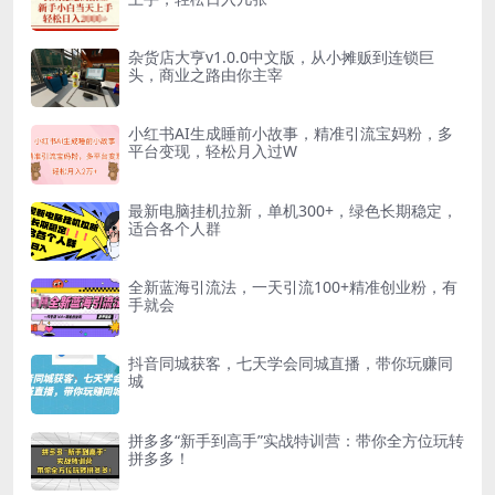
杂货店大亨v1.0.0中文版，从小摊贩到连锁巨
头，商业之路由你主宰​
小红书AI生成睡前小故事，精准引流宝妈粉，多
平台变现，轻松月入过W
最新电脑挂机拉新，单机300+，绿色长期稳定，
适合各个人群
全新蓝海引流法，一天引流100+精准创业粉，有
手就会
抖音同城获客，七天学会同城直播，带你玩赚同
城
拼多多“新手到高手”实战特训营：带你全方位玩转
拼多多！