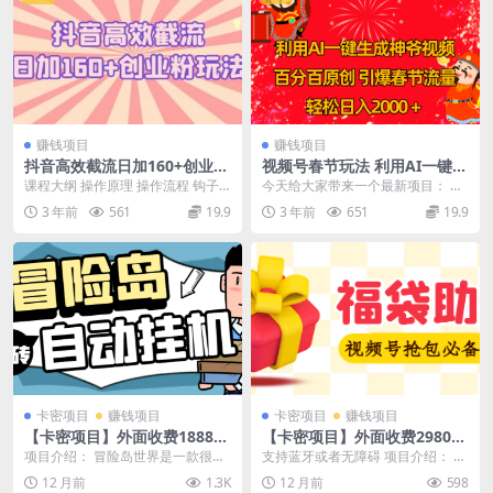
赚钱项目
赚钱项目
抖音高效截流日加160+创业粉
视频号春节玩法 利用AI一键生
玩法：详细操作实战演示！
成财神爷视频 百分百原创 引
课程大纲 操作原理 操作流程 钩子
今天给大家带来一个最新项目： 视
爆春节流量 日入2k
怎么留 资源下载地址
频号分成计划最近特别火爆，但是
3 年前
561
19.9
3 年前
651
19.9
大部分人都卡在了内...
卡密项目
赚钱项目
卡密项目
赚钱项目
【卡密项目】外面收费1888的
【卡密项目】外面收费2980视
冒险岛阿尔泰亚服全自动搬砖
频号直播间全自动抢福袋软
项目介绍： 冒险岛世界是一款很好
支持蓝牙或者无障碍 项目介绍： 全
挂机项目，单窗口一天收益20
件，支持蓝牙模式，单号一天
的搬砖游戏，可以通过脚本挂机来
网独家发布视频号全自动抢福袋，
12 月前
1.3K
12 月前
598
+【挂机脚本+使用教程】
10–30+实物【智能脚本+使用
进行升级打怪刷金币...
批量日产3000...