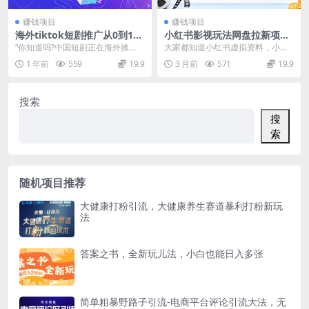
赚钱项目
赚钱项目
海外tiktok短剧推广从0到1保
小红书影视玩法网盘拉新项
姆级教程，蓝海市场日入多张
目，每月多賺4k+，有无经验
“你知道吗?中国短剧正在海外掀
大家都知道小红书虚拟资料，小红
都可以做，普通人最好的副业
起‘追更狂潮’!一部《霸道总裁爱上
书网盘拉新，你玩过吗? 你曾经做过
1 年前
559
19.9
3 月前
571
19.9
选择
我》在TikTo...
闲鱼网盘拉新，公...
搜索
搜
索
随机项目推荐
大健康打粉引流，大健康养生赛道暴利打粉新玩
法
答案之书，全新玩儿法，小白也能日入多张
简单粗暴野路子引流-电商平台评论引流大法，无