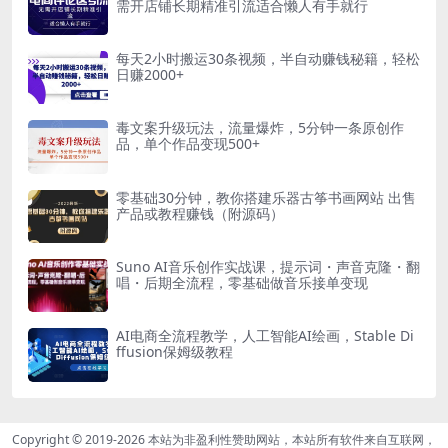
需开店铺长期精准引流适合懒人有手就行
每天2小时搬运30条视频，半自动赚钱秘籍，轻松
日赚2000+
毒文案升级玩法，流量爆炸，5分钟一条原创作
品，单个作品变现500+
零基础30分钟，教你搭建乐器古筝书画网站 出售
产品或教程赚钱（附源码）
Suno AI音乐创作实战课，提示词・声音克隆・翻
唱・后期全流程，零基础做音乐接单变现
AI电商全流程教学，人工智能AI绘画，Stable Di
ffusion保姆级教程
Copyright © 2019-2026
本站为非盈利性赞助网站，本站所有软件来自互联网，