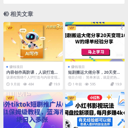
元
相关文章
VIP
VIP
赚钱项目
赚钱项目
内容创作高阶课，人设打造，
短剧搬运大佬分享，20天变现
表达挖掘，AI写作，流量密
10W的爆单经验分享
该课程围绕个人IP打造与内容变现
项目介绍： 简单来说，就是把热门
码，月变现3万+
展开，从挖掘高阶表达欲源头出
短剧的精彩片段，通过特定技巧加
9 月前
484
19.9
1 年前
595
19.9
发，引导学员做真实的...
工后发布到不同平台...
VIP
VIP