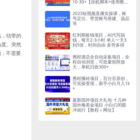
10-30+【挂机脚本+使用教
程】
2023短视频直播实操课，账
号定位、带货账号搭建、选品
等
红利期捡钱项目，AI代写搞
品，结带的
钱，每天2-3小时 单人一天3
热度。突然
到5张，时间自由 多劳多得
的，不需要
携程酒店全自动采集项目，全
程自动浏览，可批量矩阵放
大，单机日收300+
携程搬砖项目，百分百原创，
可实操变现，新手小白月入1k
+
最新国外项目大礼包 十几种
国外撸美金项目 小白们闭眼
冲就行【教程＋网址】