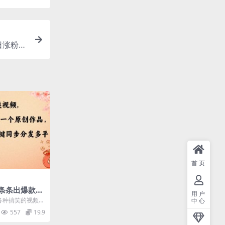
日涨粉2
首页
条条出爆款，
用户
作品，一条收益
各种搞笑的视频，
中心
步分发多平台
视频计划...
557
19.9