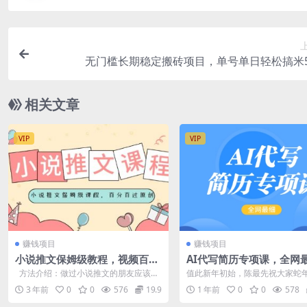
无门槛长期稳定搬砖项目，单号单日轻松搞米5
相关文章
VIP
VIP
赚钱项目
赚钱项目
小说推文保姆级教程，视频百分
AI代写简历专项课，全网
百过原创
的最简单的简历修改教程
方法介绍：做过小说推文的朋友应该都
值此新年初始，陈最先祝大家蛇
15-50元，首月盈利5000+
知道，现在这个项目特别卷，导致做...
祥，身体健康，巳巳如意，年富一
3 年前
0
0
576
19.9
1 年前
0
0
578
年7月初开...