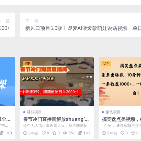
上一篇
下一篇
00+
新风口项目5.0版！即梦AI做爆款萌娃说话视频，单
W+，新手宝妈轻松日入500+
VIP
VIP
赚钱项目
赚钱项目
最全面
春节冷门直播间解放shuang’s
搞笑盘点类视频，
，一单
打造，场观随便几千人在线，收
10分钟一个原创
年吉
这个无人项目最近是大火，场关随随便
介绍： 通过剪辑拼接
一个徒399，轻轻松松几千场观
1000+，一键同
年! 去
便能几千人同时在线，正所谓流量就是
生成一分钟以上的符合中
19.9
2 年前
0
0
551
19.9
3 年前
0
0
钱，别人看你...