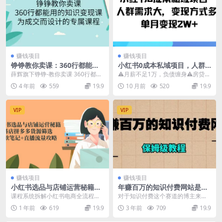
赚钱项目
赚钱项目
铮铮教你卖课：360行都能用
小红书0成本私域项目，人群
的知识变现课，为成交而设计
需求大，变现方式多单月变现
薛辉旗下铮铮-教你卖课 360行都能
⚠月薪不足1万，负债缠身⚠房贷车
的专属课程-价值2980
2W+
用的知识变现课，为成交而设计的
贷压得喘不过气⚠想賺钱却苦无门
4 年前
559
19.9
10 月前
520
19.9
专属课程 资源...
路？ 私域流量沉淀...
VIP
VIP
赚钱项目
赚钱项目
小红书选品与店铺运营秘籍，
年赚百万的知识付费网站是如
抖店拼多多货源筛选，爆款笔
何搭建的（超详细保姆级教
课程系统拆解小红书电商全流程，
对于知识付费这个赛道的博主来
记+直播流量攻略
程）
涵盖基础开店（赛道选择/养号）、
说，现在好多人都去做视频和直播
1 年前
619
19.9
3 年前
709
19.9
多平台选品（抖店/...
类的推广，当然这种推广...