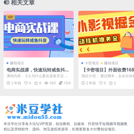
相关文章
VIP
赚钱项目
卡密项目
赚钱项目
电商实战课，快速玩转咸鱼抖
【卡密项目】外面收费168
音，全体系全流程精细化咸鱼电
最新海外影视全自动掘金
课程内容： 0.3.为什么要在某鱼开店 转
项目介绍： 通过脚本，去全自动
商运营-71节课
美金，单机一天120+【群
换,mp4 1.4.什么人适合做某鱼,...
影视视频，10秒钟切换一个 看完
2 年前
0
0
565
19.9
2 年前
0
2
动切换...
本+使用教程】
米豆学社分享各大论坛VIP资源，创业教程、自媒体、抖音快手短视频等视频教
程以及营销软件、源码、淘宝虚拟资源等，长期更新各大付费创业项目。