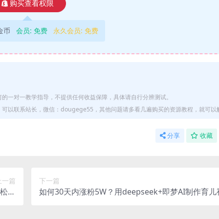
购买查看权限
9金币
会员:
免费
永久会员:
免费
何的一对一教学指导，不提供任何收益保障，具体请自行分辨测试。
以联系站长，微信：dougege55，其他问题请多看几遍购买的资源教程，就可以
分享
收藏
上一篇
下一篇
轻松获
如何30天内涨粉5W？用deepseek+即梦AI制作育
客
轻松月入过万