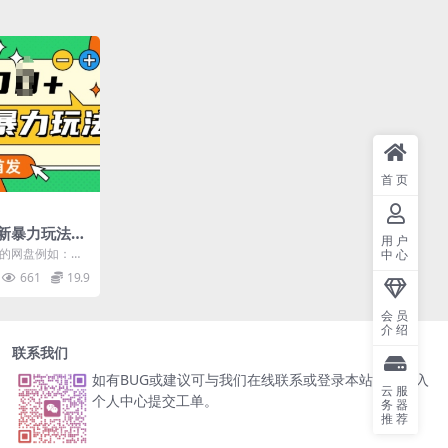
首页
新暴力玩法，
用户
就能赚钱，日
多的网盘例如：夸
中心
，这些APP厂商
661
19.9
会员
介绍
联系我们
如有BUG或建议可与我们在线联系或登录本站账号进入
云服
个人中心提交工单。
务器
推荐