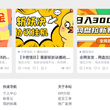
VIP
卡密项目
赚钱项目
赚钱项目
8的
【卡密项目】最新斩妖诀搬砖,
全网首发，网盘拉
挂机撸
全自动抢购挂机项目，单号一天
操作简单，会录屏
看海外
项目介绍： 斩妖诀游戏平台，利用脚本
项目介绍： 现在有很
控脚
12+【协议脚本+使用教程】
入几百
脚本自
全自动去完成当天的任务来获得道具以
克、UC、迅雷网盘等等
902
1 年前
2
0
907
2 年前
0
0
及材料去拍...
想推广...
快速导航
关于本站
个人中心
VIP介绍
标签云
提交工单
我的收藏
推广返佣