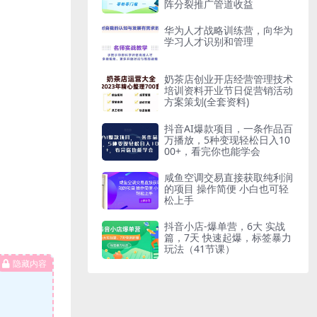
阵分裂推广管道收益
华为人才战略训练营，向华为
学习人才识别和管理
奶茶店创业开店经营管理技术
培训资料开业节日促营销活动
方案策划(全套资料)
抖音AI爆款项目，一条作品百
万播放，5种变现轻松日入10
00+，看完你也能学会
咸鱼空调交易直接获取纯利润
的项目 操作简便 小白也可轻
松上手
抖音小店-爆单营，6大 实战
篇，7天 快速起爆，标签暴力
玩法（41节课）
隐藏内容