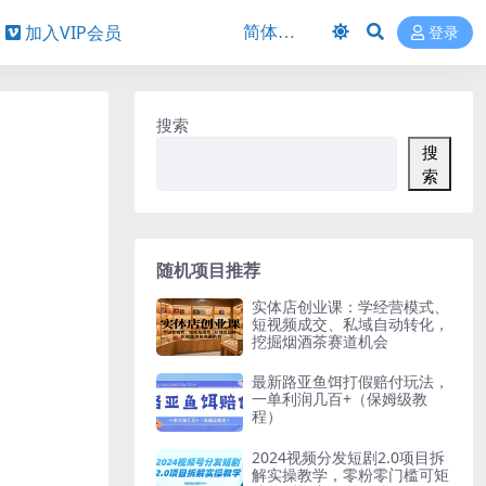
加入VIP会员
登录
搜索
搜
索
随机项目推荐
实体店创业课：学经营模式、
短视频成交、私域自动转化，
挖掘烟酒茶赛道机会
最新路亚鱼饵打假赔付玩法，
一单利润几百+（保姆级教
程）
2024视频分发短剧2.0项目拆
解实操教学，零粉零门槛可矩