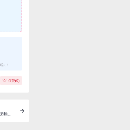
解决！
点赞(
0
)
儿视频，