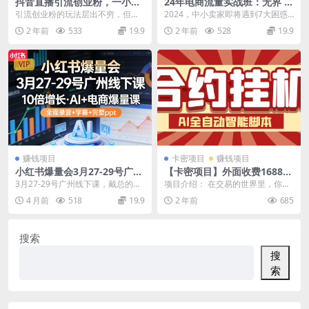
抖音直播引流创业粉，一小时
24年电商流量实战班：无界 红
30-50个精准粉
利与盈利策略，终极提升/关键
引流创业粉的玩法层出不穷，但直
2024，中小卖家即将遇到7大困惑
词优化/精准人群拓展/创新玩
播引流创业粉又有几个人教呢？本
【不会诊断】:流量计划，不知道是
2 年前
533
19.9
2 年前
528
19.9
法
期视频用最简单通透的...
拉新客，还是...
VIP
赚钱项目
卡密项目
赚钱项目
小红书爆量会3月27-29号广州
【卡密项目】外面收费1688的
线下课，10倍增长，AI+电商
合约AI机器人全自动挂机项
3月27-29号广州线下课，戴总的
项目介绍： 在交易的世界里，你是
爆量课，全程录音+字幕+完整
目，号称单机一天四位数【智
课，不说介绍了，想年入百W必
否渴望拥有一个得力助手？我们的
4 月前
518
19.9
2 年前
685
ppt
能脚本+使用教程】
看！ 全程录音+字...
机器人自动化交易系...
搜索
搜
索