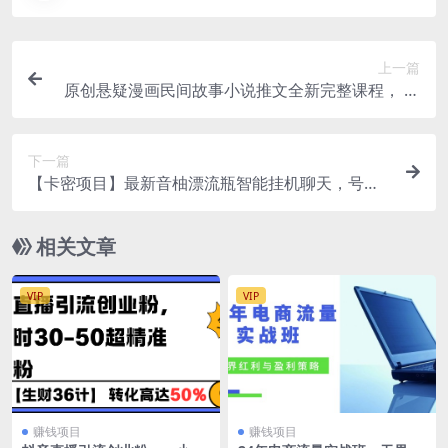
上一篇
原创悬疑漫画民间故事小说推文全新完整课程， 搭
配ai绘画，0基础轻松上手，撸分成和伙伴计划
下一篇
【卡密项目】最新音柚漂流瓶智能挂机聊天，号称
单窗口日收益40-70+【智能脚本+使用教程】
相关文章
VIP
VIP
赚钱项目
赚钱项目