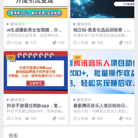
赚钱项目
赚钱项目
ai生成爆款美女短视频，分成
独立站-垂直化选品训练营，打
引流变现，周涨粉3W+，稳定
造产品壁垒，提升网站利润
原理其实比较简单，就是用AI生成
本课程专门针对垂直站选品策略快
变现+实战教程
（3节直播课）
美女视频然后发布到快手等平台上
速入门，规避不必要的试错成本。
1 年前
572
19.9
2 年前
556
19.9
面涨粉并变现。任何...
课程大纲 01垂直...
VIP
VIP
赚钱项目
赚钱项目
抖音手游通过两款app，复制
最新腾讯音乐人项目助你日入
粘贴野路子闷声发大财，无限
200+，批量操作收益翻倍，轻
抖音手游通过两款APP，简单的粘
项目介绍：与网易云音乐人类似，
做 一部手机日入500+
松实现睡后收入
贴复制，小白轻松上手，执行就有
相比之下，腾讯音乐人的成本更
2 年前
585
19.9
2 年前
881
19.9
收入 想通过网络项...
低，收益更高。通过小号...
搜索