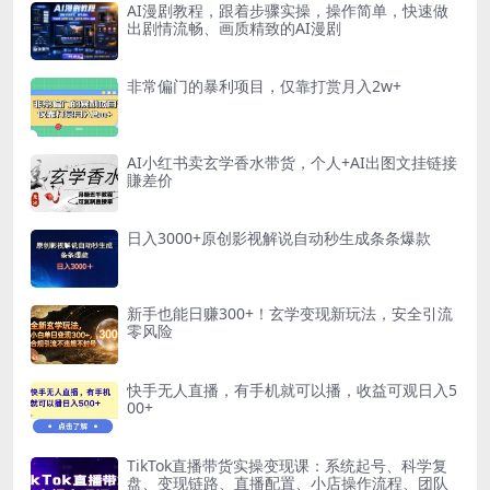
AI漫剧教程，跟着步骤实操，操作简单，快速做
出剧情流畅、画质精致的AI漫剧
非常偏门的暴利项目，仅靠打赏月入2w+
AI小红书卖玄学香水带货，个人+AI出图文挂链接
賺差价
日入3000+原创影视解说自动秒生成条条爆款
新手也能日赚300+！玄学变现新玩法，安全引流
零风险
快手无人直播，有手机就可以播，收益可观日入5
00+
TikTok直播带货实操变现课：系统起号、科学复
盘、变现链路、直播配置、小店操作流程、团队