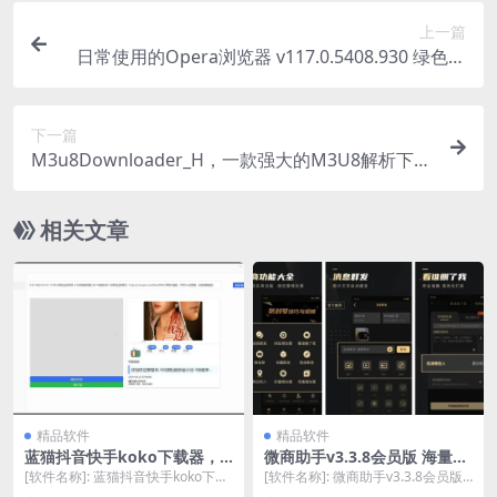
上一篇
日常使用的Opera浏览器 v117.0.5408.930 绿色便
携版
下一篇
M3u8Downloader_H，一款强大的M3U8解析下载
工具​
相关文章
精品软件
精品软件
蓝猫抖音快手koko下载器，B
微商助手v3.3.8会员版 海量微
lueCatKoKo v1.8.3，抖音快
商专用辅助工具，免Root搞定
[软件名称]: 蓝猫抖音快手koko下载
[软件名称]: 微商助手v3.3.8会员版
手视频一键秒下载
人脉与营销
器 [软件大小]: 64.3 MB [下...
海量微商专用辅助工具 [软件大