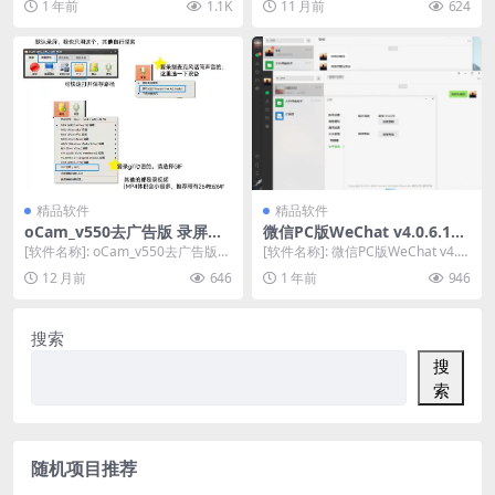
1 年前
1.1K
11 月前
624
小]:...
精品软件
精品软件
oCam_v550去广告版 录屏软
微信PC版WeChat v4.0.6.13
件 录gif动图，畅享专业级录
多开防撤回，绿色免安装
[软件名称]: oCam_v550去广告版
[软件名称]: 微信PC版WeChat v4.0.
屏体验
录屏软件 录gif动图 [软件大小]...
6.13 [软件大小]: 21...
12 月前
646
1 年前
946
搜索
搜
索
随机项目推荐