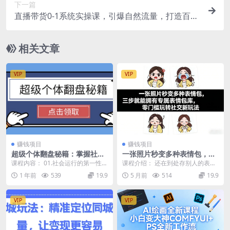
下一篇
直播带货0-1系统实操课，引爆自然流量，打造百万
直播间！
相关文章
VIP
VIP
赚钱项目
赚钱项目
超级个体翻盘秘籍：掌握社会
一张照片秒变多种表情包，三
原理，开启无限游戏之旅，学
步就能拥有专属表情包库，零
课程内容： 01.社会运行的第一性原
课程介绍： 还在到处存别人的表情
会创造财富
门槛玩转社交新玩法【文档】
理,m4a 02、穷的根源是什么?(上).
包？现在一张普通照片，就能一键
1 年前
539
19.9
5 月前
514
19.9
m...
生成N种专属表情包...
VIP
VIP