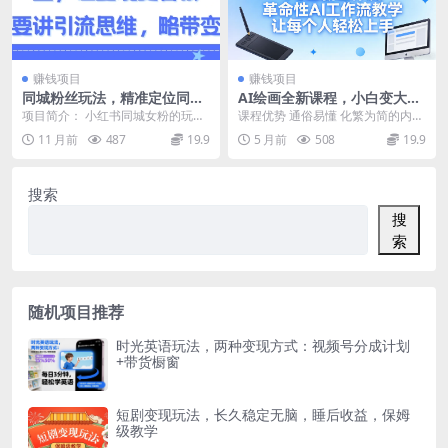
赚钱项目
赚钱项目
同城粉丝玩法，精准定位同城
AI绘画全新课程，小白变大神
流量，让变现更容易，主要讲
COMFYUI+PS全新工作流，
项目简介： 小红书同城女粉的玩
课程优势 通俗易懂 化繁为简的内
引流思维，略带变现
革命性AI工作流教学，让每个
法，也可以适用到其他平台，通过
容，从原理到实操，让每个人轻松
11 月前
487
19.9
5 月前
508
19.9
人轻松上手
作品精准引流同城流量...
上手 课程创新 2...
搜索
搜
索
随机项目推荐
时光英语玩法，两种变现方式：视频号分成计划
+带货橱窗
短剧变现玩法，长久稳定无脑，睡后收益，保姆
级教学