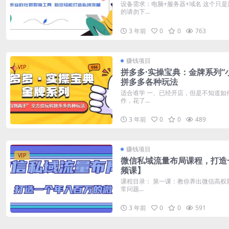
设备需求：电脑+服务器+域名 这个只
的请勿下...
3 年前
0
0
763
赚钱项目
VIP
拼多多·实操宝典：金牌系列“
拼多多各种玩法
适合谁学 一、已经开店，但是不知道如
作，花了...
3 年前
0
0
489
赚钱项目
VIP
微信私域流量布局课程，打造
频课】
课程目录： 第一课：教你养出微信高权重
常问题...
3 年前
0
0
591