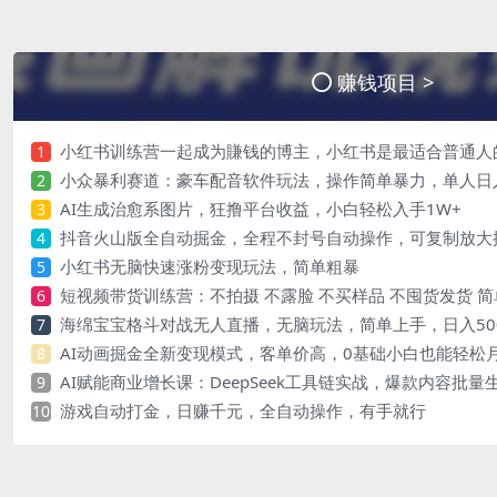
赚钱项目 >
小红书训练营一起成为賺钱的博主，小红书是最适合普通人
1
小众暴利赛道：豪车配音软件玩法，操作简单暴力，单人日
2
AI生成治愈系图片，狂撸平台收益，小白轻松入手1W+
3
抖音火山版全自动掘金，全程不封号自动操作，可复制放大操
4
小红书无脑快速涨粉变现玩法，简单粗暴
5
短视频带货训练营：不拍摄 不露脸 不买样品 不囤货发货 
6
海绵宝宝格斗对战无人直播，无脑玩法，简单上手，日入50
7
AI动画掘金全新变现模式，客单价高，0基础小白也能轻松月
8
AI赋能商业增长课：DeepSeek工具链实战，爆款内容批
9
游戏自动打金，日赚千元，全自动操作，有手就行
10