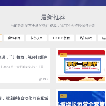
最新推荐
当前最新发布更新的热门资源，我们将会持续保持更新
赚钱项目
卡密项目
TIKTOK教程
热门游戏
精
VIP
实操课，千川投放，视频打爆讲
】.mp4 第一节千川实操认知1【星
19.9
VIP
程，引流裂变自动化 打造私域