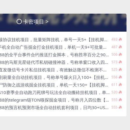
卡密项目 >
议挂机项目，批量矩阵挂机，单号一天5+【挂机脚本+使用教程】
493
动广告掘金打金挂机项目，单机一天9+可批量放大【挂机脚本+使用教程】
487
平台事件合约推送打金脚本，号称胜率百分之90以上【分析脚本+使用教程】
506
斯克星链代币私钥碰撞神器，号称单窗口收入四位数【协议脚本+使用教程】
573
号卡片私信挂机项目，有效触达微信不检测不封号【引流脚本+使用教程】
525
全自动挂机项目，号称单号爆火日入100+【挂机脚本+使用教程】
556
之战游戏掘金挂机项目，单机一天150+【挂机脚本+使用教程】
611
全自动跑刀死绑号玩法全自动搬砖挂机项目，单窗口30+【挂机脚本+使用教程】
520
elegram链TON嗅探掘金项目，号称月入四位数【协议脚本+使用教程】
555
言机预测市场全自动挂机套利项目，日均30+USD【挂机脚本+使用教程】
555