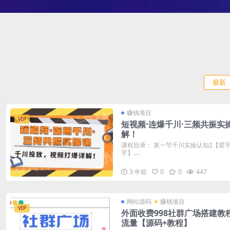
最新
赚钱项目
VIP
短视频·连爆千川·三频共振
解！
课程目录： 第一节千川实操认知2【星宇
宇】....
3 年前
0
0
447
网站源码
赚钱项目
VIP
外面收费998社群广场搭建教
流量【源码+教程】