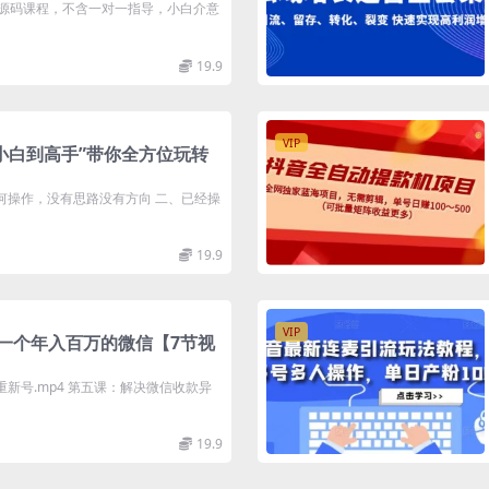
是源码课程，不含一对一指导，小白介意
19.9
VIP
小白到高手”带你全方位玩转
何操作，没有思路没有方向 二、已经操
19.9
VIP
一个年入百万的微信【7节视
新号.mp4 第五课：解决微信收款异
19.9