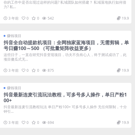
你的工作中是否出现过这样的问题? 私域团队如何搭建？ 私域落地执行如何借
力? 私...
3 年前
0
0
542
19.9
赚钱项目
抖音全自动提款机项目：全网独家蓝海项目，无需剪辑，单
号日赚100～500 （可批量矩阵收益更多）
这些日子，一直在研究抖音变现项目，功夫不负有心人，终于测试成功了，此
项目傻瓜式无...
3 年前
0
0
875
19.9
赚钱项目
抖音最新连麦引流玩法教程，可多号多人操作，单日产粉1
00+
抖音最新连麦引流教程玩法 单日产粉100+ 可多号多人操作 无任何限制，十分
钟引...
3 年前
0
0
694
19.9