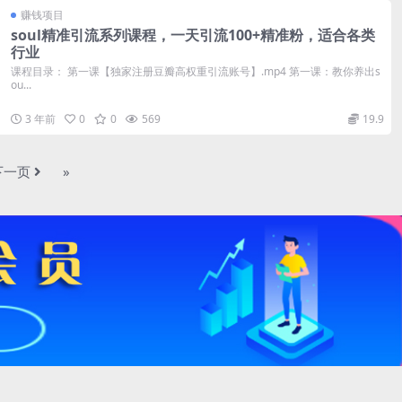
赚钱项目
soul精准引流系列课程，一天引流100+精准粉，适合各类
行业
课程目录： 第一课【独家注册豆瓣高权重引流账号】.mp4 第一课：教你养出s
ou...
3 年前
0
0
569
19.9
下一页
»