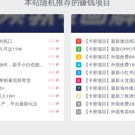
本站随机推荐的赚钱项目
的风口
【卡密项目】最新微信阅读协
525
1
入可达15W
【卡密项目】最新OPPO手机全自
530
2
【卡密项目】外面收费8888的全
630
3
作，新手小白也能上手
【卡密项目】外面收费1888的马
520
4
【卡密项目】最新小红书直发微信
494
5
简单粗暴混剪带货
【卡密项目】最新火龙漫剧刷量
469
6
0+
【卡密项目】最新海外僵尸防御
570
7
入1W+
【卡密项目】最新三角洲S10赛季
544
8
量生产，平台最新玩法
【卡密项目】外面收费2888的t
513
9
【卡密项目】外面售卖8888的预
584
10