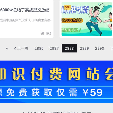
VIP
6000w总结了实战型投放经
计划前中后期操作步骤 3、前期建模准备
19.9
«
上一页
2886
2887
2888
2889
2890