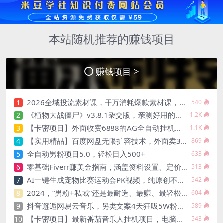
本站随机推荐的赚钱项目
赚钱项目 >
2026全域投流素材课，干万消耗爆款素材课，让电商行业人人学会投千川
1
540
《植物大战僵尸》v3.8.1杂交版，亲测好用的版本
2
1.2K
【卡密项目】外面收费6888的AG全自动挂机打金脚本，内置多套算法号称胜率百分之95【挂机脚本+使用教程】
3
1.1K
【实用精品】百度网盘无限扩容技术，外面卖399的，自用或出售都可以
4
869
全自动男粉项目5.0，轻松日入500+
5
633
零基础Fiverr赚美金指南，涵盖资料设置、定价策略、销售技巧，系统教学，月入1w+美元
6
513
AI一键生成宠物比赛运动会PK视频，纯原创不用剪不用拍，每天十分钟，轻松月入过1W+
7
542
2024，“男粉+私域”还是最耐造、最赚、最轻松、最愉快的变现方式
8
604
抖音邂逅网易云音乐，另类文案4天狂吸5W粉，日赚1000+
9
589
【卡密项目】最新番茄音乐人挂机项目，电脑群控一键多开，单机日入50+【群控脚本+使用教程】
10
543