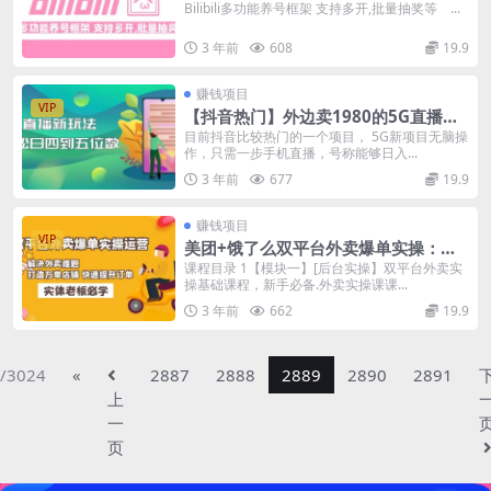
量抽奖！!
Bilibili多功能养号框架 支持多开,批量抽奖等 ...
3 年前
608
19.9
赚钱项目
VIP
【抖音热门】外边卖1980的5G直播新
玩法，轻松日四到五位数【详细玩法教
目前抖音比较热门的一个项目， 5G新项目无脑操
作，只需一步手机直播，号称能够日入...
程】
3 年前
677
19.9
赚钱项目
VIP
美团+饿了么双平台外卖爆单实操：解
决外卖难题，打造万单店铺 快速提升订
课程目录 1【模块一】[后台实操】双平台外卖实
操基础课程，新手必备.外卖实操课课...
单
3 年前
662
19.9
/3024
«
2887
2888
2889
2890
2891
上
一
页