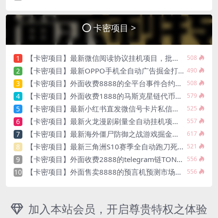
卡密项目 >
【卡密项目】最新微信阅读协议挂机项目，批量矩阵挂机，单号一天5+【挂机脚本+使用教程】
1
508
【卡密项目】最新OPPO手机全自动广告掘金打金挂机项目，单机一天9+可批量放大【挂机脚本+使用教程】
2
490
【卡密项目】外面收费8888的全平台事件合约推送打金脚本，号称胜率百分之90以上【分析脚本+使用教程】
3
508
【卡密项目】外面收费1888的马斯克星链代币私钥碰撞神器，号称单窗口收入四位数【协议脚本+使用教程】
4
579
【卡密项目】最新小红书直发微信号卡片私信挂机项目，有效触达微信不检测不封号【引流脚本+使用教程】
5
525
【卡密项目】最新火龙漫剧刷量全自动挂机项目，号称单号爆火日入100+【挂机脚本+使用教程】
6
557
【卡密项目】最新海外僵尸防御之战游戏掘金挂机项目，单机一天150+【挂机脚本+使用教程】
7
617
【卡密项目】最新三角洲S10赛季全自动跑刀死绑号玩法全自动搬砖挂机项目，单窗口30+【挂机脚本+使用教程】
8
521
【卡密项目】外面收费2888的telegram链TON嗅探掘金项目，号称月入四位数【协议脚本+使用教程】
9
556
【卡密项目】外面售卖8888的预言机预测市场全自动挂机套利项目，日均30+USD【挂机脚本+使用教程】
10
556
加入本站会员，开启尊贵特权之体验