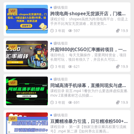
赚钱项目
VIP
跨境电商·shopee无货源开店，门槛
低，0保证金0入驻费0年费，操作简
课程介绍： shopee虽然为跨境电商平台，但是上
手并不比淘宝无货源难，甚至更简...
单，出单迅速
3 年前
597
19.9
赚钱项目
VIP
外面9800的CSGO汇率搬砖项目，一个
月轻松赚几千【选品软件+详细教程】
项目特点： 每天无脑操作，需要周转资金，项目
长期可玩，项目有很久了，并且长久可以...
3 年前
621
19.9
赚钱项目
VIP
同城高清手机绿幕，直播间现实与虚拟
的混搭技术，老板商家必看！
课程目录 前言.mp4 1餐饮为什么要选择虚拟直播.
mov 2直播素材怎么拍摄....
3 年前
691
19.9
赚钱项目
VIP
豆瓣精准暴力引流，日引精准粉500+
【12视频课】
课程目录： 第一课【独家注册豆瓣高权重引流账
号】.mp4 第二课【如何养出豆瓣高...