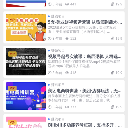
3 年前
441
19.9
赚钱项目
VIP
5套·美业短视频运营课 从场景到话术·
精准引流·吸金文案工具·销售闭环等
2023最新5套美业短视频运营课，美业老板必
看！ 美业老板直播课（从场景到话术）...
3 年前
552
19.9
赚钱项目
VIP
视频号起号实战课：底层逻辑 人群选品
平台区别 话术拆解 付费投放等！
课程目录 1线性逻辑课程框架.mp4 2视频号底层
逻辑.mp4 3视频号人群选品...
3 年前
418
19.9
赚钱项目
VIP
美团电商特训营：美团·店群玩法，无脑
铺货月产出6000-15000+精细化月产2
目前市面上主要流行两种玩法，百分之90的人基
本都选择的第一种，由于缺乏安全感，我...
w+
3 年前
777
19.9
赚钱项目
VIP
Bilibili多功能养号框架，支持多开，批