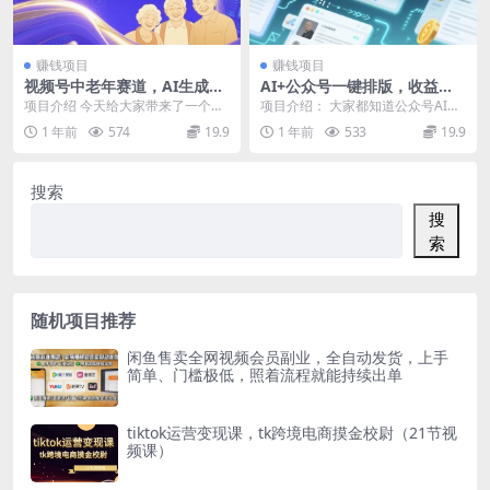
赚钱项目
赚钱项目
视频号中老年赛道，AI生成祝
AI+公众号一键排版，收益就
福语，不用拍摄，不用露脸，
非常可观，小白轻松日入多张
项目介绍 今天给大家带来了一个比
项目介绍： 大家都知道公众号AI爆
3天1k+
较新颖的小项目，《祝福语视频号
文项目今年非常火，就是通过AI工
1 年前
574
19.9
1 年前
533
19.9
玩法》，中老年赛道...
具撰写文章，发...
搜索
搜
索
随机项目推荐
闲鱼售卖全网视频会员副业，全自动发货，上手
简单、门槛极低，照着流程就能持续出单
tiktok运营变现课，tk跨境电商摸金校尉（21节视
频课）