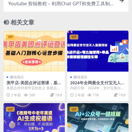
Youtube 剪辑教程 – 利用Chat GPT和免费工具制作
Youtube中文视频的方法
相关文章
VIP
VIP
赚钱项目
赚钱项目
美甲店-美团点评运营课，基础
2024年全网最全支付宝无人直
入门到核心运营步骤（14节
播项目，支付宝小店开店+考
美团点评对美甲店的意义 美团点评
内容介绍：2024年，支付宝推出了
课）
古加使用+单品快速铺短视频
基础入门课程 美甲店美团点评运营
直播功能，潜藏着巨大商机。5亿日
2 年前
500
19.9
2 年前
718
19.9
挂车等
核心 美甲店团单...
活跃用户，高消...
VIP
VIP