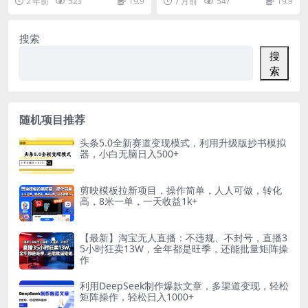
2 年前
523
19.9
7 月前
547
19.9
破千单
现了人生逆袭 ...
内容涵盖主图优化（自...
搜索
搜
索
随机项目推荐
头条5.0全新赛道变现模式，利用升级版抄书模拟
器，小白无脑日入500+
剪映模板拉新项目，操作简单，人人可做，转化
高，8米一单，一天收益1k+
【最新】淘宝无人直播：不违规、不封号，直播3
5小时狂卖13W，全年都是旺季，还能批量矩阵操
作
利用DeepSeek制作爆款文章，多渠道变现，轻松
矩阵操作，轻松日入1000+