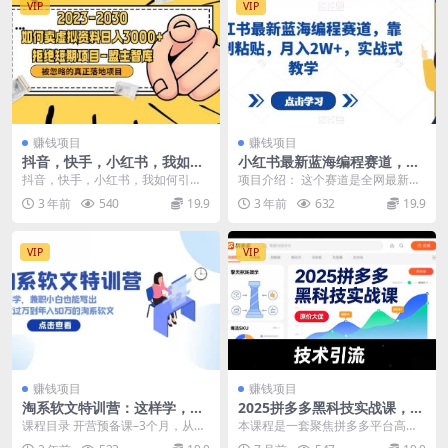
VIP
VIP
赚钱项目
赚钱项目
抖音，快手，小红书，我如何
小红书最新蓝海编程赛道，靠
引流靠信息差卖刚需资料日入
复制粘贴，月入2W+，实战式
抖音，快手，小红书，我如何引流
项目介绍： 这个赛道是全网最新赛
3000+
教学
靠信息差卖刚需资料日入3000+ 资
道，做的人很少，在开始卷之前赶
3 年前
540
19.9
3 年前
632
19.9
源下载地址
紧入场！！ 目前都...
VIP
VIP
赚钱项目
赚钱项目
淘系软文特训营：这样学，兼
2025拼多多黑科技实战课，擎
职小白也能写出月收过万到年
天柱玩法、爆流SKU、原价大
课程目录 开营预备课–3个月，从兼
本课程是一套聚焦拼多多平台高阶
入50万的淘系软文
促，技术引流，单店日销轻松
职小白做到品牌主编，我靠这3点实
运营与流量玩法的实战教程。课程