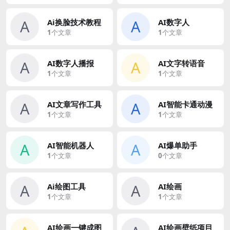
A
A
Ai换脸技术教程
AI数字人
1
个文章
1
个文章
A
A
AI数字人播报
AI文字转语音
1
个文章
1
个文章
A
A
AI文章写作工具
AI智能卡通动漫
1
个文章
1
个文章
A
A
AI智能机器人
AI爆单助手
1
个文章
0
个文章
A
A
Ai绘图工具
AI绘画
1
个文章
1
个文章
AI绘画一键成图
AI绘画壁纸项目