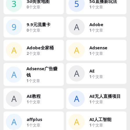
3
5
3d街景地图
5G直播新玩法
0
个文章
1
个文章
9
A
9.9元流量卡
Adobe
0
个文章
1
个文章
A
A
Adobe全家桶
Adsense
2
个文章
1
个文章
Adsense广告赚
A
AE
A
钱
1
个文章
1
个文章
A
A
AE教程
AE无人直播项目
1
个文章
1
个文章
A
A
affplus
AI人工智能
1
个文章
1
个文章