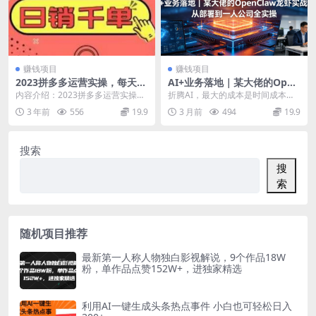
赚钱项目
赚钱项目
2023拼多多运营实操，每天30
AI+业务落地｜某大佬的Open
分钟日销1000＋，爆款选品技
Claw小龙虾实战课，从部署到
内容介绍：2023拼多多运营实操，
折腾AI，最大的成本是时间成本，
巧大全（10节课）
一人公司全实操
每天30分钟日销1000＋，爆款选品
你根本不知道该学什么，不该学什
3 年前
556
19.9
3 月前
494
19.9
技巧大全（...
么。我不是最懂AI...
搜索
搜
索
随机项目推荐
最新第一人称人物独白影视解说，9个作品18W
粉，单作品点赞152W+，进独家精选
利用AI一键生成头条热点事件 小白也可轻松日入