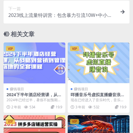
下一篇
2023线上流量特训营：包含暴力引流10W+中小卖
家流量破局技巧等等
相关文章
VIP
VIP
赚钱项目
赚钱项目
2024下半年酒店经营课，从战
咩播音乐号虚拟直播赚音浪，
略到营销到管理落地的全套课
操作简单不违规，小白即可操
2024年已经过半，暑假不如预期，
现在已经进入了音乐时代，音乐已
程
作
这意味着什么?意味着酒店经营已经
经进入我们的生活， 利用抖音来获
2 年前
534
19.9
3 年前
532
19.9
到了专家竞争的...
得自然流量，只要抖...
VIP
VIP