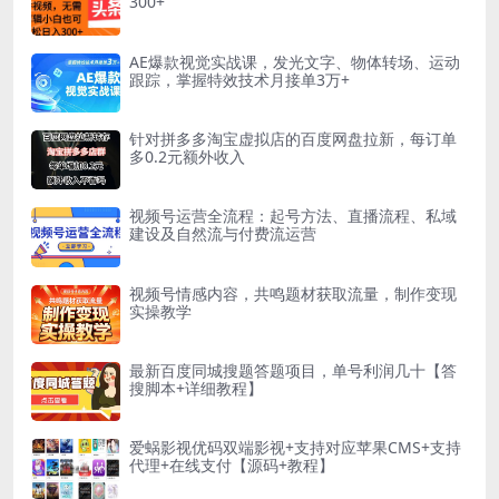
300+
AE爆款视觉实战课，发光文字、物体转场、运动
跟踪，掌握特效技术月接单3万+
针对拼多多淘宝虚拟店的百度网盘拉新，每订单
多0.2元额外收入
视频号运营全流程：起号方法、直播流程、私域
建设及自然流与付费流运营
视频号情感内容，共鸣题材获取流量，制作变现
实操教学
最新百度同城搜题答题项目，单号利润几十【答
搜脚本+详细教程】
爱蜗影视优码双端影视+支持对应苹果CMS+支持
代理+在线支付【源码+教程】