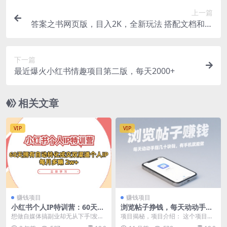
上一篇
答案之书网页版，目入2K，全新玩法 搭配文档和网
页
下一篇
最近爆火小红书情趣项目第二版，每天2000+
相关文章
VIP
VIP
赚钱项目
赚钱项目
小红书个人IP特训营：60天拥
浏览帖子挣钱，每天动动手指
有 自动转化成交双渠道个人I
几十米，有手机就能做
想做自媒体搞副业却无从下手!发了
项目揭秘，项目介绍： 这个项目的
P，每月多赚 2w+
视频却不变现?是你方法错了!! 课程
原理就是看广告浏览帖子挣钱，真