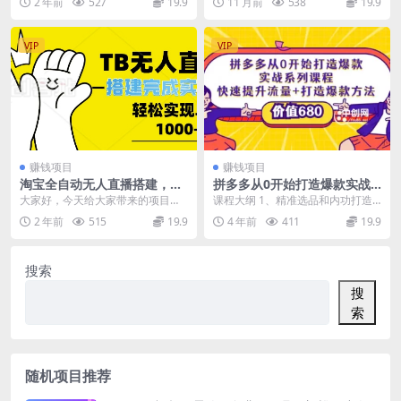
2 年前
527
19.9
11 月前
538
19.9
目录 01....
实靠谱平台，从去年...
VIP
VIP
赚钱项目
赚钱项目
淘宝全自动无人直播搭建，完
拼多多从0开始打造爆款实战
成实现躺赢，轻松日入多张
系列课程：快速提升流量+打
大家好，今天给大家带来的项目是T
课程大纲 1、精准选品和内功打造
造爆款方法（价值680)
B无人直播带货，淘宝是一个专注于
2、产品内功及人群定位 3、如何制
2 年前
515
19.9
4 年前
411
19.9
购物的平台，绝大...
作一个合格的...
搜索
搜
索
随机项目推荐