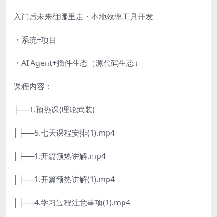
入门后未来往哪里走・本地效率工具开发
・系统+项目
・AI Agent+插件生态（源代码生态）
课程内容：
├──1.预热课(理论武装)
│├──5.七天课程安排(1).mp4
│├──1.开篇预热讲解.mp4
│├──1.开篇预热讲解(1).mp4
│├──4.学习过程注意事项(1).mp4