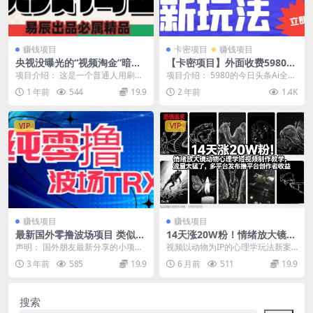
赚钱项目
卡密项目
赚钱项目
央视没曝光的“视频淘金”暗
【卡密项目】外面收费5980的
流：中年人正在批量注册小号
今日头条AI全自动挂机项目，
项目介绍： 这是一个普通人用刷视
项目介绍： 5980的今日头条Ai全自
号称单机日入500+【挂机助手
频的时间就能赚钱的副业项目。我
动挂机脚本 了解这个项目的人都知
1 年前
544
19.9
2 年前
1.4K
+使用教程】
们专为小白设计，无...
道 爆款文...
VIP
VIP
赚钱项目
赚钱项目
最新国外零撸波场项目 类似空
14天涨20W粉！情绪放大镜动
投,目前单窗口一天可撸10-15
物心理学短视频制作教学，流
声明： 国外朋友最新分享的小项目
视频以动物为IP的心理学玩法新案
+【详细玩法教程】
量太猛了，多平台发布撸平台
该教程仅分享给懂的人，小白请勿
例，特别有意思 博主账号从起号到
3 年前
585
19.9
6 月前
511
19.9
创作者收益
学习 会科学上网...
现在半个月不到，...
搜索