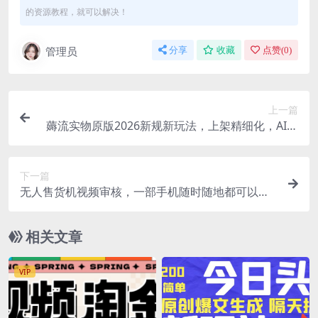
的资源教程，就可以解决！
管理员
分享
收藏
点赞(
0
)
上一篇
薅流实物原版2026新规新玩法，上架精细化，AI优
化，几天就能出单，单店月收益1k+
下一篇
无人售货机视频审核，一部手机随时随地都可以
做，10秒一单，单日收益400+
相关文章
VIP