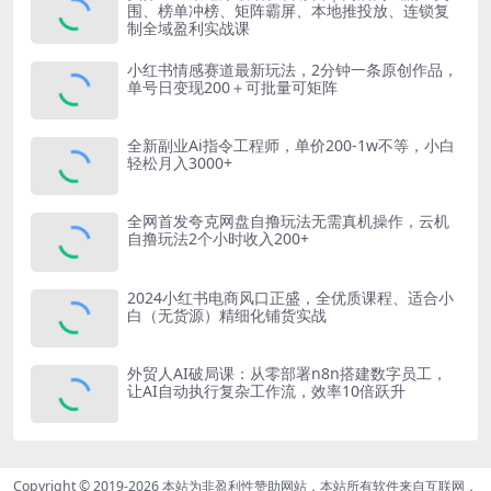
围、榜单冲榜、矩阵霸屏、本地推投放、连锁复
制全域盈利实战课
小红书情感赛道最新玩法，2分钟一条原创作品，
单号日变现200＋可批量可矩阵
全新副业Ai指令工程师，单价200-1w不等，小白
轻松月入3000+
全网首发夸克网盘自撸玩法无需真机操作，云机
自撸玩法2个小时收入200+
2024小红书电商风口正盛，全优质课程、适合小
白（无货源）精细化铺货实战
外贸人AI破局课：从零部署n8n搭建数字员工，
让AI自动执行复杂工作流，效率10倍跃升
Copyright © 2019-2026
本站为非盈利性赞助网站，本站所有软件来自互联网，