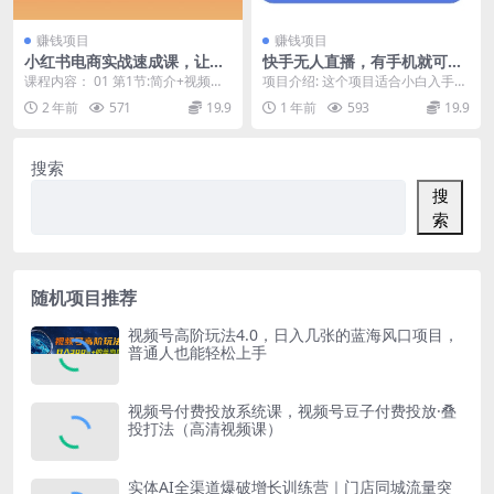
赚钱项目
赚钱项目
小红书电商实战速成课，让你
快手无人直播，有手机就可以
快速掌握红书电商核心技能
播，收益可观日入500+
课程内容： 01 第1节:简介+视频号3
项目介绍: 这个项目适合小白入手，
（28课）
条建议_.mp4 01 第1节:小红书战...
收益可观，操作10分钟便可上手 课
2 年前
571
19.9
1 年前
593
19.9
程内容： 第...
搜索
搜
索
随机项目推荐
视频号高阶玩法4.0，日入几张的蓝海风口项目，
普通人也能轻松上手
视频号付费投放系统课，视频号豆子付费投放·叠
投打法（高清视频课）
实体AI全渠道爆破增长训练营｜门店同城流量突