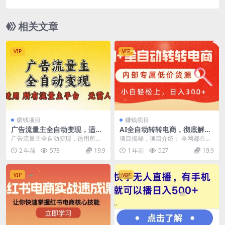
活分享
相关文章
VIP
VIP
赚钱项目
赚钱项目
广告流量主全自动变现，适用
AI全自动转转电商，彻底解放
所有流量主平台，无需人工，
双手，专属低价货源，单日轻
广告流量主全自动变现，适用所有
项目揭秘，项目介绍： 全网都在推
单机日入500+
松变现500+
流量主平台，无需人工，单机日入5
广转转二手平台，我来教你利用转
2 年前
573
19.9
1 年前
527
19.9
00+目前处于蓝海...
转挣取收益，使用我...
VIP
VIP