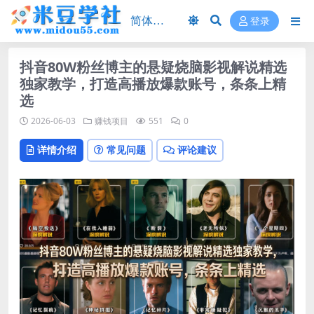
登录
抖音80W粉丝博主的悬疑烧脑影视解说精选
独家教学，打造高播放爆款账号，条条上精
选
2026-06-03
赚钱项目
551
0
详情介绍
常见问题
评论建议