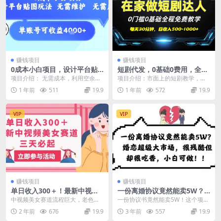
赚钱项目
赚钱项目
0成本小白项目，设计平台贴
短剧代发，0基础0费用，全程
图玩法，无需维护，无需成
免费教学，日入500-1000+
项目介绍： 无需成本，利用空余时
项目介绍：市面上的短剧教学，基
本，单账号单月可产生收益4k
间上传贴图，制作简单快捷，分分
本都要599，899甚至上千，我们这
1 年前
511
19.9
1 年前
572
19.9
+
钟搞定，即可实现睡...
个模式全程免费...
VIP
VIP
赚钱项目
赚钱项目
单日收入300＋！最新中视频
一份离婚协议竟然能卖5W？
美女赛道，三天必起
婚恋超级大市场，很残酷但却
中视频美女赛道流程巨大，老色批
一份协议书竟然能卖5W！这个项目
很吃香，小白可做
爱看，有播放就有收益，视频制作
很残酷但是却很吃香，而且超级冷
2 年前
676
19.9
3 年前
557
19.9
简单，并且全部原创！...
门，这个项目就是离...