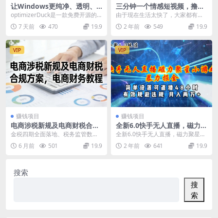
让Windows更纯净、透明、
三分钟一个情感短视频，撸爆
强大的优化工具！免费开源，
视频号创作者分成 操作简单易
optimizerDuck是一款免费开源的W
由于现在生活太快了，大家都有很
主打性能提升、功能设置与磁
上手，学会日入1000+
indows系统优化工具，专为性能
多压力，所以很需要有人帮忙缓解
7 天前
470
19.9
2 年前
549
19.9
盘清理OptimizerDuck
提...
这些压力。情感博主因...
VIP
VIP
赚钱项目
赚钱项目
电商涉税新规及电商财税合规
全新6.0快手无人直播，磁力聚
方案，电商财务教程
星小游戏暴力项目，简单设
金税四期全面落地、税务监管数字
全新6.0快手无人直播，磁力聚星小
置，直播48小时，月入两万多
化升级，电商行业财税合规已从“可
游戏暴力项目，简单设置，挂机48
6 月前
501
19.9
2 年前
641
19.9
选项”变为“生存线...
小时，月入两万...
搜索
搜
索