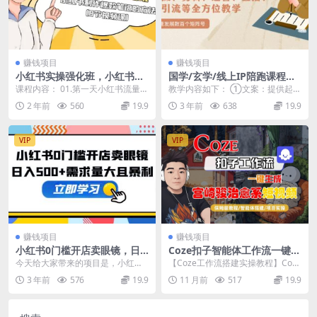
赚钱项目
赚钱项目
小红书实操强化班，小红书制
国学/玄学/线上IP陪跑课程，
作爆款笔记的方法（8节视频
从0-1全方位教学，快速发展
课程内容： 01.第一天小红书流量机
教学内容如下： ①文案：提供起号
课）
数百个矩阵号
制和爆款笔记思路 .mp4 02.小红书
的文案、文案违规注意事项、平台
2 年前
560
19.9
3 年前
638
19.9
制作...
允许的不违规的原创...
VIP
VIP
赚钱项目
赚钱项目
小红书0门槛开店卖眼镜，日
Coze扣子智能体工作流一键生
入500+需求量大且暴利，一部
成“宫崎骏治愈系“短视频，全
今天给大家带来的项目是，小红书
【Coze工作流搭建实操教程】Coze
手机可操作
流程保姆级教学
卖眼镜实现日入500+，这个商品的
智能体工作流一键生成“宫崎骏治愈
3 年前
576
19.9
11 月前
517
19.9
利润是非常高的，...
系“短视频...