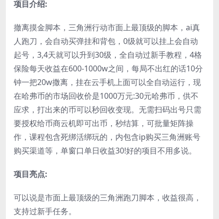
项目介绍:
撤离摸金脚本，三角洲行动市面上最顶级的脚本，ai真
人跑刀，会自动买弹挂和背包，0级就可以挂上会自动
起号，3,4天就可以升到30级，全自动过新手教程，4格
保险每天收益在600-1000w之间，每局不出红的话10分
钟一把20w撒离，挂在云手机上面可以全自动运行，现
在哈弗币的市场回收价是1000万元:30元哈弗币，供不
应求，打出来的币可以秒回收变现。无需扫码出号只需
要授权给币商云机即可出币，秒结算，可批量矩阵操
作，课程包含死绑活绑玩的，内包含ip购买三角洲账号
购买渠道等，单窗口单日收益30!好的项目不用多说。
项目亮点:
可以说是市面上最顶级的三角洲跑刀脚本，收益很高，
支持过新手任务。