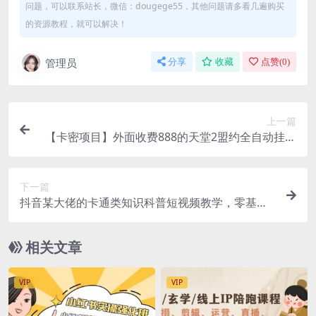
问题，可以联系站长，微信：dougege55，其他问题请多看几遍购买
的资源教程，就可以解决！
管理员
分享
收藏
点赞(
0
)
上一篇
【卡密项目】外面收费888的天堂2盟约全自动挂机
搬砖项目，单机日入50+可批量放大【挂机脚本+详
细教程】
下一篇
抖音某大佬的卡通类知识科普短视频教学，零基础
小白也能轻松稳拿伙伴计划+精选独家收益（更新）
相关文章
VIP
VIP