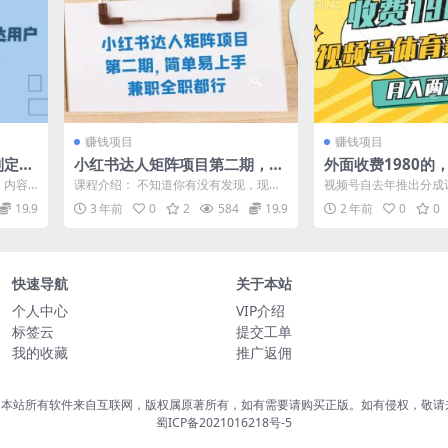
赚钱项目
赚钱项目
制定策
小红书达人矩阵项目第二期，简
外面收费1980的
高成交
单易上手，兼职全职都行（11节
赛道，混剪玩法，
，内容
课程介绍： 不知道你有没有发现，现在
视频号自去年推出分成
课）
入两万
策略、
钱越来越难赚了？ 现实真的是这样吗，
上一周年了，这期间我
19.9
3 年前
0
2
584
19.9
2 年前
0
0
并不是。...
新赛道新玩法...
快速导航
关于本站
个人中心
VIP介绍
标签云
提交工单
我的收藏
推广返佣
，本站所有软件来自互联网，版权属原著所有，如有需要请购买正版。如有侵权，敬请
蜀ICP备2021016218号-5