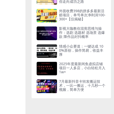
你走向成功之路
外面收费398的拼多多最新活
赔项目，单号单次净利润100-
300+【仅揭秘】
影视大咖教你混剪思维与操
作：选剧 选题材 选场景 选爆
款 降作品封抖概率
情感小众赛道：一键达成 10
0%原创，操作简易，收益丰
厚
2025年度最新闲鱼虚拟店铺
项目一人多店，小白轻松月入
1w+
7月最新抖音卡转发搬运技
术，一比一搬运，十几秒一个
视频，简单方便