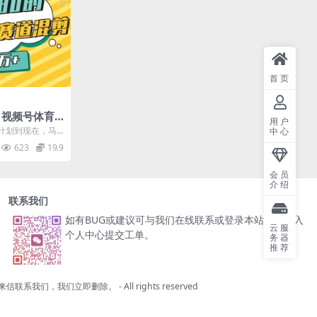
首页
，视频号体育
用户
条条爆款，月
计划到现在，马
中心
们也是不断测试
623
19.9
会员
介绍
联系我们
如有BUG或建议可与我们在线联系或登录本站账号进入
云服
个人中心提交工单。
务器
推荐
来信联系我们，我们立即删除。
- All rights reserved