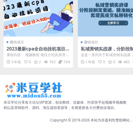
赚钱项目
赚钱项目
2023最新cpa全自动挂机项目，
私域营销实战课，分阶段
玩法简单，轻松日入500+【教
略，精准触达用户，实现
课程内容： 视频教程 项目介绍及原理 项
这是一系列关于私域营销实战课
程+软件】
私聊转化
目介绍.docx Idinst_3.12...
涵盖读懂用户与客户、私域营销
3 年前
0
2
763
19.9
1 年前
0
0
483
产品介绍与信...
米豆学社分享各大论坛VIP资源，创业教程、自媒体、抖音快手短视频等视频教
程以及营销软件、源码、淘宝虚拟资源等，长期更新各大付费创业项目。
Copyright © 2019-2026
本站为非盈利性赞助网站