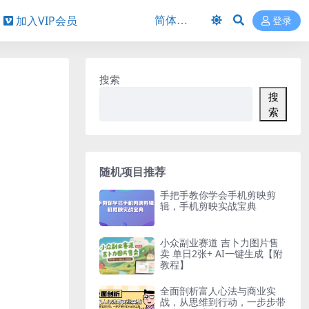
加入VIP会员
登录
搜索
搜
索
随机项目推荐
手把手教你学会手机剪映剪
辑，手机剪映实战宝典
小众副业赛道 吉卜力图片售
卖 单日2张+ AI一键生成【附
教程】
全面剖析富人心法与商业实
战，从思维到行动，一步步带