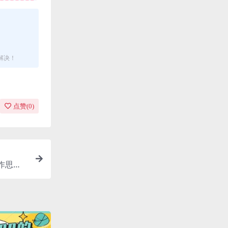
解决！
点赞(
0
)
作思路