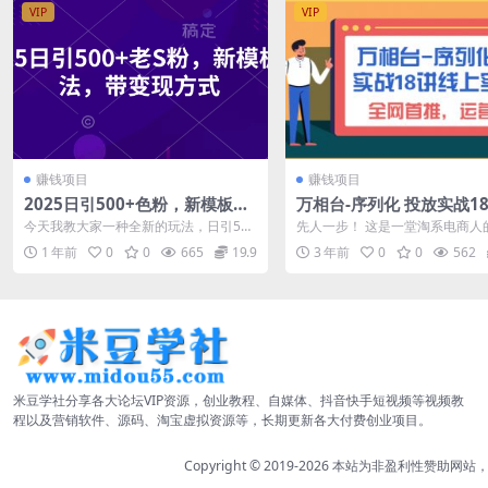
VIP
VIP
赚钱项目
赚钱项目
2025日引500+色粉，新模板玩
万相台-序列化 投放实战1
法，带变现方式
上实战班，全网首推，运
今天我教大家一种全新的玩法，日引500
先人一步！ 这是一堂淘系电商人
音！
老S批，利用剪映模板功能，制作美女视
课！ 课程大纲 （课程总课时数为
1 年前
0
0
665
19.9
3 年前
0
0
562
频。因...
节） ...
米豆学社分享各大论坛VIP资源，创业教程、自媒体、抖音快手短视频等视频教
程以及营销软件、源码、淘宝虚拟资源等，长期更新各大付费创业项目。
Copyright © 2019-2026
本站为非盈利性赞助网站