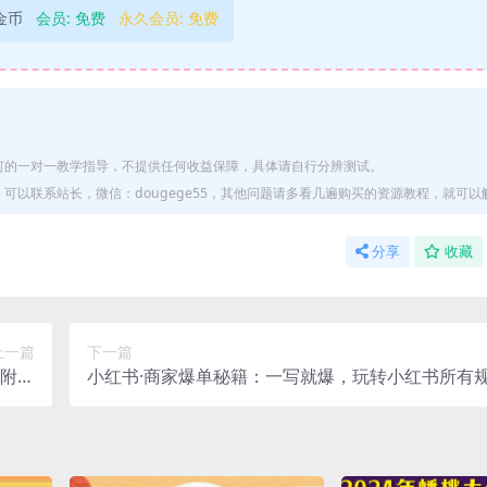
9金币
会员:
免费
永久会员:
免费
何的一对一教学指导，不提供任何收益保障，具体请自行分辨测试。
以联系站长，微信：dougege55，其他问题请多看几遍购买的资源教程，就可以
分享
收藏
上一篇
下一篇
，附送
小红书·商家爆单秘籍：一写就爆，玩转小红书所有
1节课
速抢占行业市场