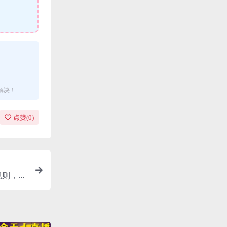
解决！
点赞(
0
)
规则，快