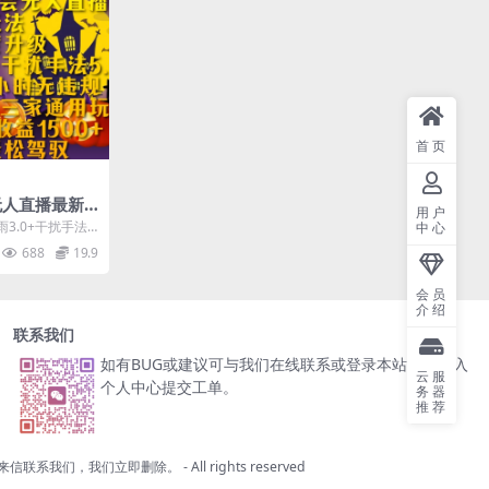
首页
无人直播最新
用户
0小时无违
.0+干扰手法5.
中心
视频号三家通
三家通用玩法，
688
19.9
会员
介绍
联系我们
如有BUG或建议可与我们在线联系或登录本站账号进入
云服
个人中心提交工单。
务器
推荐
来信联系我们，我们立即删除。
- All rights reserved