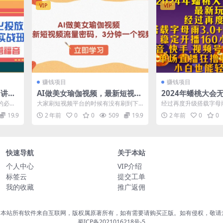
VIP
VIP
赚钱项目
赚钱项目
8讲线
AI做美女瑜伽视频，最新短视频
2024年蟠桃大会
营福
流量密码，3分钟一个视频
玩法，稳定开播16
的必修
大家刷短视频平台的时候有没有刷到下
经过再度升级搭载字母雨3
规，抖音、快手、
：18
面这种视频，一位穿着紧身瑜伽裤的美
0.抖音、快手、视频号
19.9
2 年前
0
0
509
19.9
2 年前
0
0
女。 各种的...
单...
用玩法
快速导航
关于本站
个人中心
VIP介绍
标签云
提交工单
我的收藏
推广返佣
，本站所有软件来自互联网，版权属原著所有，如有需要请购买正版。如有侵权，敬请
蜀ICP备2021016218号-5