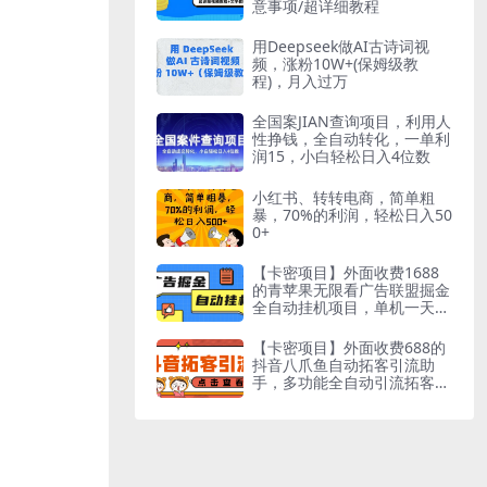
意事项/超详细教程
用Deepseek做AI古诗词视
频，涨粉10W+(保姆级教
程)，月入过万
全国案JIAN查询项目，利用人
性挣钱，全自动转化，一单利
润15，小白轻松日入4位数
小红书、转转电商，简单粗
暴，70%的利润，轻松日入50
0+
【卡密项目】外面收费1688
的青苹果无限看广告联盟掘金
全自动挂机项目，单机一天30
+【挂机脚本+使用教程】
【卡密项目】外面收费688的
抖音八爪鱼自动拓客引流助
手，多功能全自动引流拓客
【永久脚本+使用教程】