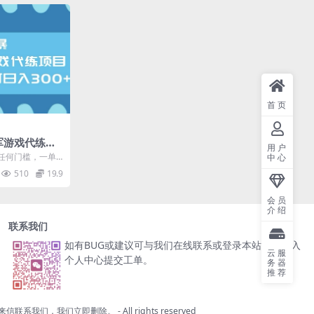
首页
军游戏代练项
用户
日入300+
任何门槛，一单
中心
不是让你自己去
510
19.9
会员
介绍
联系我们
如有BUG或建议可与我们在线联系或登录本站账号进入
云服
个人中心提交工单。
务器
推荐
来信联系我们，我们立即删除。
- All rights reserved