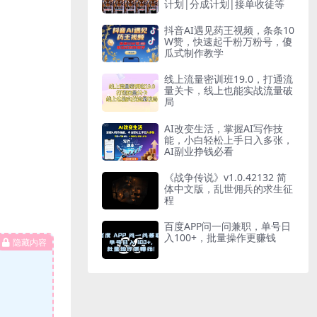
计划|分成计划|接单收徒等
抖音AI遇见药王视频，条条10
W赞，快速起千粉万粉号，傻
瓜式制作教学
线上流量密训班19.0，打通流
量关卡，线上也能实战流量破
局
AI改变生活，掌握AI写作技
能，小白轻松上手日入多张，
AI副业挣钱必看
《战争传说》v1.0.42132 简
体中文版，乱世佣兵的求生征
程
百度APP问一问兼职，单号日
入100+，批量操作更赚钱
隐藏内容