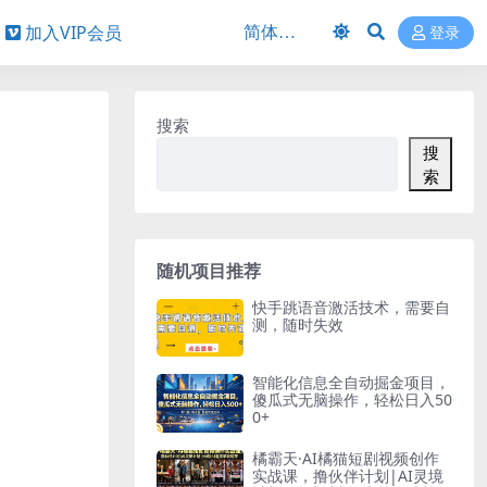
加入VIP会员
登录
搜索
搜
索
随机项目推荐
快手跳语音激活技术，需要自
测，随时失效
智能化信息全自动掘金项目，
傻瓜式无脑操作，轻松日入50
0+
橘霸天·AI橘猫短剧视频创作
实战课，撸伙伴计划|AI灵境