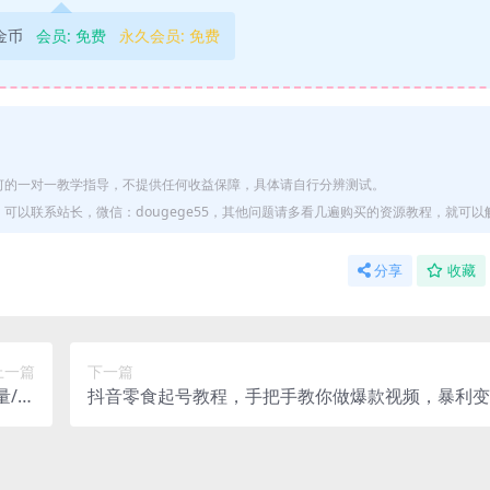
9金币
会员:
免费
永久会员:
免费
何的一对一教学指导，不提供任何收益保障，具体请自行分辨测试。
以联系站长，微信：dougege55，其他问题请多看几遍购买的资源教程，就可以
分享
收藏
上一篇
下一篇
量/老
抖音零食起号教程，手把手教你做爆款视频，暴利变
单辅助
赠原创高清素材）