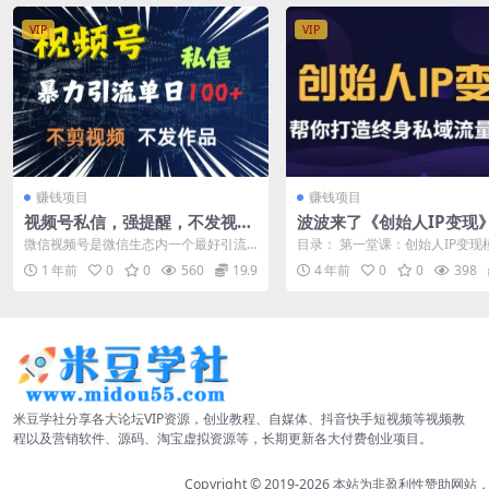
VIP
VIP
赚钱项目
赚钱项目
视频号私信，强提醒，不发视
波波来了《创始人IP变现
频，不剪视频，有操作就有人，
版，帮你打造终身私域流
微信视频号是微信生态内一个最好引流
目录： 第一堂课：创始人IP变现
单人单日引流100
（无水印）
创业粉的渠道。有着：可以直接留微
二堂课：IP定位模型 第三堂课：
1 年前
0
0
560
19.9
4 年前
0
0
398
信、直接引导加...
上...
米豆学社分享各大论坛VIP资源，创业教程、自媒体、抖音快手短视频等视频教
程以及营销软件、源码、淘宝虚拟资源等，长期更新各大付费创业项目。
Copyright © 2019-2026
本站为非盈利性赞助网站