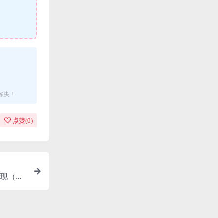
解决！
点赞(
0
)
现（附