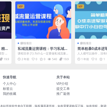
VIP
VIP
赚钱项目
赚钱项目
》精华
私域流量运营课程：学习私域流
简单粗暴0成本进
量资产
量本质，来源及搭建流程，轻松
目，做中介小白也可
模型 第
课程目录 [1]-为什么一定要做私域流量？
人人都可以操作，没有
上手运营
短视频
私域流量的底层逻辑.mp4 [2]-私...
挣个几十块钱很简单，
19.9
2 年前
0
0
540
19.9
1 年前
0
1
打单子挣钱，...
快速导航
关于本站
个人中心
VIP介绍
标签云
提交工单
我的收藏
推广返佣
，本站所有软件来自互联网，版权属原著所有，如有需要请购买正版。如有侵权，敬请