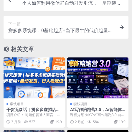
一个人如何利用微信群自动群发引流，一星期装满2
00个群，日入500+
下一篇
拼多多系统课：0基础起店+当下最牛的低价起量玩
法+简单粗暴的动销玩法
相关文章
VIP
VIP
赚钱项目
赚钱项目
干货无废话｜拼多多虚拟店实
AI写作陪跑营3.0，Ai智能体
操教程，矩阵布局+自动发
创建写作skill（workbudd
项目介绍： 对咱们普通人而言，做
课程介绍 刘YC·AI写作陪跑3.0 自媒
货，日入稳定过千
y）+人工手写模式（手搓模
网络创业项目，最忌讳的就是贪心
体微头条+文章，AI写作品，去除AI
3 月前
527
19.9
2 月前
584
19.9
式），去除AI痕迹（头条号、
不足、追求全面。与...
痕...
公众号、百家号）