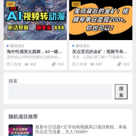
VIP
VIP
赚钱项目
赚钱项目
海外性感美女跳舞，AI一键生
笑点背后的金矿：视频号单日
成，野路子玩法，无脑搬运，
变现200+，你也可以
是时候让AI帮你把握社交媒体的节
首先，让我们来了解一下视频号。
听话照做，月入2w+
奏了！想象一下，把时下最火的海
视频号是腾讯微信内部的一个功能
2 年前
662
19.9
2 年前
609
19.9
外美女跳舞视频画风...
组件，它已经与腾讯的...
搜索
搜
索
随机项目推荐
最新今日话题+文字动画视频风口项目教程，单条
作品百万流量，月入10000+