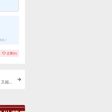
解决！
点赞(
0
)
、又能吸