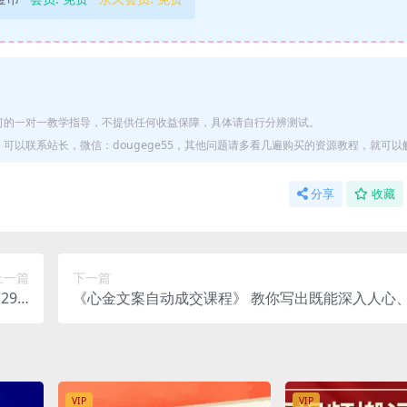
何的一对一教学指导，不提供任何收益保障，具体请自行分辨测试。
以联系站长，微信：dougege55，其他问题请多看几遍购买的资源教程，就可以
分享
收藏
上一篇
下一篇
9.9
《心金文案自动成交课程》 教你写出既能深入人心
00+
金的文案
VIP
VIP