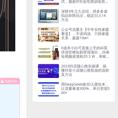
式，最新IP共创导师训练营玩
法
深耕3年之久总结，拼多多虚
拟品矩阵玩法，稳定日入1K
方法
公众号流量主【中年女性家庭
赛道】，不讲鸡汤、只拆家庭
关系，篇篇10w+
0成本小白可直接上手的AI英
语谐音梗短剧变现项目，26条
短视频就涨粉20.3 W，单账
号变现几十W
2023抖店随心推实操课，搞
懂抖音小店随心推投放的流程
及方法
隐藏内容
用DeepSeek做3D儿童绘本，
让流量暴涨300%，单日变现5
00+