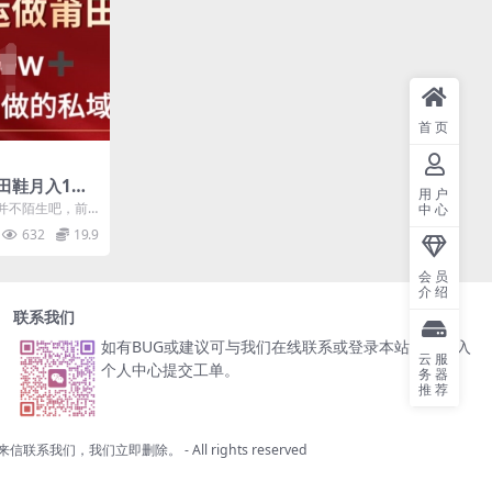
首页
田鞋月入1w
用户
合年轻小白做
并不陌生吧，前
中心
8年入的局。优势在
632
19.9
会员
介绍
联系我们
如有BUG或建议可与我们在线联系或登录本站账号进入
云服
个人中心提交工单。
务器
推荐
来信联系我们，我们立即删除。
- All rights reserved