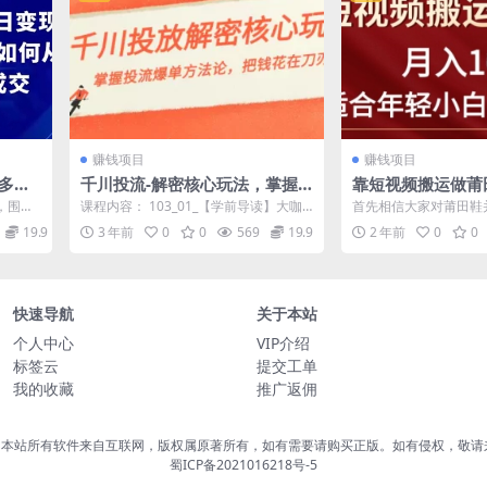
赚钱项目
赚钱项目
多
千川投流-解密核心玩法，掌握
靠短视频搬运做莆
域引流
投流 爆单方法论，把钱花在刀刃
+简单暴利，最适
，围绕
课程内容： 103_01_【学前导读】大咖
首先相信大家对莆田鞋
上
的私域变现项目
模式简
眼中的博商团队.mp4 104_02_...
几年2018.我也是在1
19.9
3 年前
0
0
569
19.9
2 年前
0
0
哪，...
快速导航
关于本站
个人中心
VIP介绍
标签云
提交工单
我的收藏
推广返佣
，本站所有软件来自互联网，版权属原著所有，如有需要请购买正版。如有侵权，敬请
蜀ICP备2021016218号-5