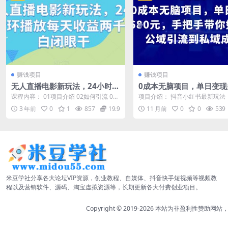
赚钱项目
赚钱项目
无人直播电影新玩法，24小时循
0成本无脑项目，单日变现
环播放每天收益两千+小白闭眼
张，手把手带你如何从公
课程内容： 01项目介绍 02如何引流 03
项目介绍： 抖音小红书最新玩法
干
到私域成交
如何操作 04如何变现 对标账号 项...
恋爱话题，精准引流，A钟B收，
3 年前
0
1
857
19.9
11 月前
0
0
539
单，手把...
米豆学社分享各大论坛VIP资源，创业教程、自媒体、抖音快手短视频等视频教
程以及营销软件、源码、淘宝虚拟资源等，长期更新各大付费创业项目。
Copyright © 2019-2026
本站为非盈利性赞助网站