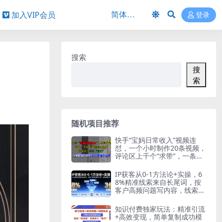
加入VIP会员
登录
搜索
搜
索
随机项目推荐
快手“宝妈日常收入”视频连
怼，一个小时制作20条视频，
评论区上千个“求带”，一条视
频引流200+精准创业粉
IP获客从0-1方法论+实操，6
8%精准线索来自长尾词，按
客户高频问题写内容，线索量
翻3倍
知识付费独家玩法：精准引流
+高效变现，简单复制成功模