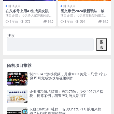
赚钱项目
赚钱项目
在头条号上用AI生成美女跳舞
图文带货2024最新玩法，破播
视频，7天1k+，纯软件操作
放技术，三天起号，小白也能
项目介绍： 今天给大家带来的是头
项目介绍： 今天更新最新的图文带
日入500+
条号美女跳舞暴力玩法，无脑操作
货玩法，教你怎么起号、选品、爆
1 年前
572
19.9
3 年前
594
19.9
直接软件生成，适合...
单，从0到1的实操...
搜索
搜
索
随机项目推荐
制作GTA 5游戏视频，月赚100K美元 – 只需3个步
骤 即可完成游戏短视频制作
企业省税避坑指南：抵税75%，少交405万所得
税，税筹案例，稽查应对与灵活用工
玩赚ChatGPT社群：听说ChatGPT可以用来搞
钱？从0到1保姆级教程