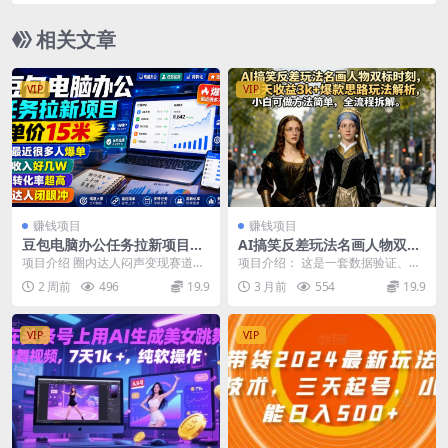
练营课程
相关文章
VIP
VIP
赚钱项目
赚钱项目
豆包电脑办公任务拉新项目，
AI搞笑反差玩法名画人物双标
单价15米，最近很多人爆单，
时刻，3天收益3k+爆款思路玩
项目介绍 圈内达人闷声变现赛道，
项目介绍： 这是一套数据验证、高
收入好几W，转化率超高，达
法解析，小白可做方法简单，
终于曝光！最近很多人爆单，收入
流量、低门槛、易变现的短视频爆
2 周前
496
19.9
3 月前
554
19.9
人闭眼冲
全流程拆解
好几W！ 不用复杂...
款副业项目，主打「...
VIP
VIP