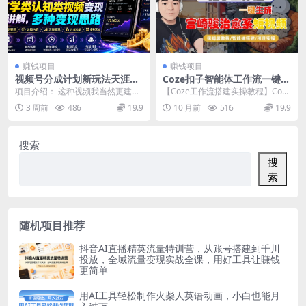
赚钱项目
赚钱项目
视频号分成计划新玩法天涯隐
Coze扣子智能体工作流一键生
学，玄学类认知类视频变现讲
成“宫崎骏治愈系“短视频，全
项目介绍： 这种视频我当然更建议
【Coze工作流搭建实操教程】Coze
解，多种变现思路
流程保姆级教学
大家去做视频号分成计划！！简单
智能体工作流一键生成“宫崎骏治愈
3 周前
486
19.9
10 月前
516
19.9
快捷，还能引流对应...
系“短视频...
搜索
搜
索
随机项目推荐
抖音AI直播精英流量特训营，从账号搭建到千川
投放，全域流量变现实战全课，用好工具让賺钱
更简单
用AI工具轻松制作火柴人英语动画，小白也能月