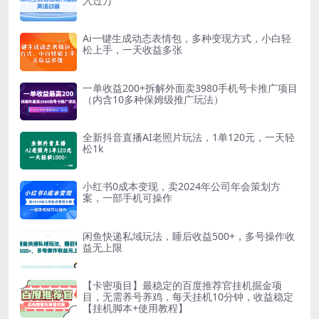
入过万
Ai一键生成动态表情包，多种变现方式，小白轻
松上手，一天收益多张
一单收益200+拆解外面卖3980手机号卡推广项目
（内含10多种保姆级推广玩法）
全新抖音直播AI老照片玩法，1单120元，一天轻
松1k
小红书0成本变现，卖2024年公司年会策划方
案，一部手机可操作
闲鱼快递私域玩法，睡后收益500+，多号操作收
益无上限
【卡密项目】最稳定的百度推荐官挂机掘金项
目，无需养号养鸡，每天挂机10分钟，收益稳定
【挂机脚本+使用教程】