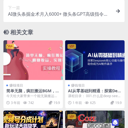
下一篇
AI微头条掘金术月入6000+ 微头条GPT高级指令批
量写大量爆文
相关文章
VIP
VIP
赚钱项目
赚钱项目
简单无脑，疯狂搬运BGM，一
AI从零基础到精通：探索Dee
次躺赚30刀收益，保姆级实操
pseek核心功能与操作技巧，
今天给大家带来一个能无脑搬运的
课程目录： 001.什么是deep seek.
教程
助你成为AI制作高手
项目 搬运无版权BGM定价赚收益
mp4 002,如何使用deep ...
3 年前
742
19.9
1 年前
625
19.9
我会从注册任务平...
VIP
VIP