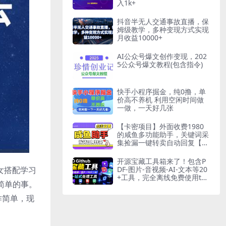
入1k+
抖音半无人交通事故直播，保
姆级教学，多种变现方式实现
月收益10000+
AI公众号爆文创作变现，202
5公众号爆文教程(包含指令)
快手小程序掘金，纯0撸，单
价高不养机 利用空闲时间做
一做，一天好几张
【卡密项目】外面收费1980
的咸鱼多功能助手，关键词采
集捡漏一键转卖自动回复【咸
鱼助手+使用教程】
开源宝藏工具箱来了！包含P
女搭配学习
DF-图片-音视频-AI-文本等20
+工具，完全离线免费使用too
常简单的事。
lknit-desktop
作简单，现