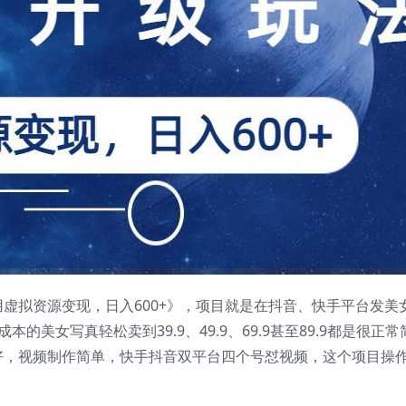
虚拟资源变现，日入600+》，项目就是在抖音、快手平台发美
美女写真轻松卖到39.9、49.9、69.9甚至89.9都是很正
好，视频制作简单，快手抖音双平台四个号怼视频，这个项目操
！