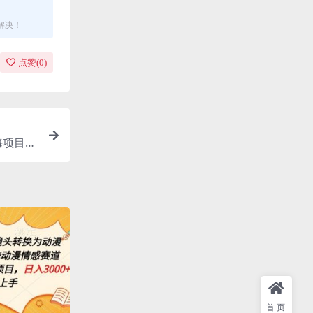
解决！
点赞(
0
)
海项目轻
首页