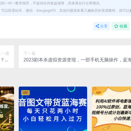
何的一对一教学指导，不提供任何收益保障，具体请自行分辨测试。
以联系站长，微信：dougege55，其他问题请多看几遍购买的资源教程，就可以
分享
收藏
上一篇
下一篇
的？分
2023剧本杀虚拟资源变现，一部手机无脑操作，蓝
解】
松日入500+
VIP
VIP