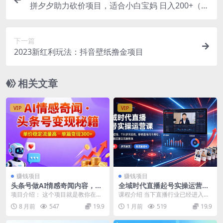
拼夕夕助力砍价项目，适合小白宝妈 日入200+（保
姆级教程，视频教程+素材）
下一篇
2023新红利玩法：抖音壁纸撸金项目
相关文章
VIP
VIP
赚钱项目
赚钱项目
头条号做AI情感奇闻内容，单
全域时代直播起号实操运营课
价稳定流量高，一篇变现300+
｜账号底层逻辑、千川多元投
项目介绍： 这个项目就是教你在头
课程介绍 当下直播行业已经进入全
流、新老直播间冷启动、投放
条号，用AI为中老年群体生成情感
域流量竞争阶段，单纯依靠自然流
8 月前
547
19.9
1 月前
519
19.9
复盘稳流量全流程教程
故事、家庭伦理和...
量很难稳住直播间在...