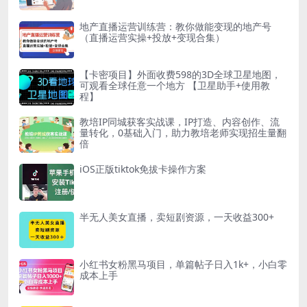
地产直播运营训练营：教你做能变现的地产号
（直播运营实操+投放+变现合集）
【卡密项目】外面收费598的3D全球卫星地图，
可观看全球任意一个地方 【卫星助手+使用教
程】
教培IP同城获客实战课，IP打造、内容创作、流
量转化，0基础入门，助力教培老师实现招生量翻
倍
iOS正版tiktok免拔卡操作方案
半无人美女直播，卖短剧资源，一天收益300+
小红书女粉黑马项目，单篇帖子日入1k+，小白零
成本上手