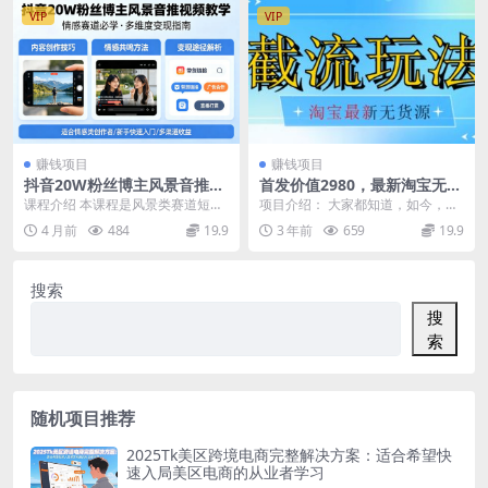
VIP
VIP
赚钱项目
赚钱项目
抖音20W粉丝博主风景音推视
首发价值2980，最新淘宝无货
频教学，情感赛道必学，各种
源，不开车自然流，超低成本
课程介绍 本课程是风景类赛道短视
项目介绍： 大家都知道，如今，人
变现途径
截流玩法日入300+
频运营教学，系统讲解抖音风景类
们在刷视频和观看直播时进行购物
4 月前
484
19.9
3 年前
659
19.9
账号从0到1的运营...
已经成为一种潮流。...
搜索
搜
索
随机项目推荐
2025Tk美区跨境电商完整解决方案：适合希望快
速入局美区电商的从业者学习