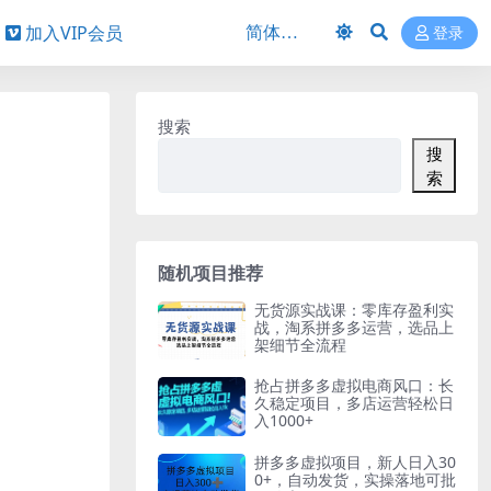
加入VIP会员
登录
】
搜索
搜
索
随机项目推荐
无货源实战课：零库存盈利实
战，淘系拼多多运营，选品上
架细节全流程
抢占拼多多虚拟电商风口：长
久稳定项目，多店运营轻松日
入1000+
拼多多虚拟项目，新人日入30
0+，自动发货，实操落地可批