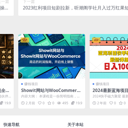
上一篇
下一篇
实操课
2023红利项目短剧拉新，听潮阁学社月入过万红果
程）
小说CPA拉新项目教程
VIP
VIP
赚钱项目
赚钱项目
说全流
Showit网站与WooCommerce
2024最新蓝海项
项权益
商店的利润指南，开启线上销售
巨星最新最详细玩
选伙伴
内容大纲： 本课程是一份简明指南，教
2024快手磁力聚星 
分百精
【原创双语字幕】
项权益
您将Showit网站与WooCommerce...
玩法更新啦！这个变现
19.9
2 月前
0
0
495
19.9
2 年前
0
0
就是发...
快速导航
关于本站