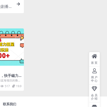
短剧番茄
首页
目，快手磁力
用户
法
最新蓝海项目的撸金
中心
方式挺简单的，
517
19.9
会员
介绍
联系我们