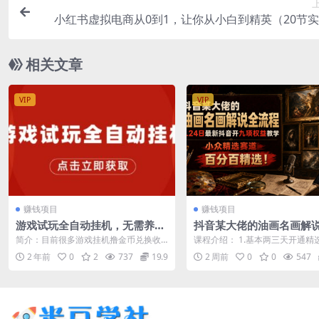
小红书虚拟电商从0到1，让你从小白到精英（20节
相关文章
VIP
VIP
赚钱项目
赚钱项目
游戏试玩全自动挂机，无需养
抖音某大佬的油画名画解
机，手机越多收益越高，单机日
程，7.24日最新抖音开九
简介：目前很多游戏挂机撸金币兑换收
课程介绍： 1.基本两三天开通精
收益25元左右
教学，小众精选赛道，百
益的项目，但是这种金币的项目，撸几
计划两个权益 2.一周就可以把九
2 年前
0
2
737
19.9
2 周前
0
0
547
天就需要养机...
全部...
选！（更新0728）