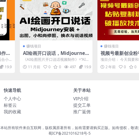
赚钱项目
赚钱项目
操作简
AI绘画开口说话，Midjourney
视频号最新创业粉
安装 + 绘图出图，小和尚修图、
制矩阵操作，破播
适合小
《AI绘图照片开口说话视频制作》=“AI绘
项目介绍： 今天我要
换衣与说话视频制作
秘，无需经验，当
收
图+角色精修+口播动画”三步速成：9节...
频号纯搬运引流创业粉
19.9
11 月前
0
0
497
19.9
2 年前
0
0
个方法在市...
快速导航
关于本站
个人中心
VIP介绍
标签云
提交工单
我的收藏
推广返佣
，本站所有软件来自互联网，版权属原著所有，如有需要请购买正版。如有侵权，敬请
蜀ICP备2021016218号-5