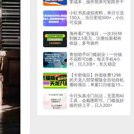
零成本，操作简单可矩阵开干
小红书卖虚拟资料，单日引流
150人，当日变现500+，小白
可实操
海外看广告项目，一次3分钟
到账2.5美元，注册拉新都有
收益，多号操作
青创助手0门槛副业！一分钱
不花即可0撸，每天手机4小
时，日入3张+，长久稳定
【卡密项目】外面收费1298
的天龙八部荣耀版全自动挂机
搬砖项目，单窗口日收益15
+可无限放大【挂机脚本+使用
教程】
今日头条冷门玩法，无需用AI
工具，会截图即可。门槛低好
操作好上手，日入200+