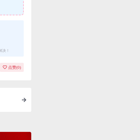
解决！
点赞(
0
)