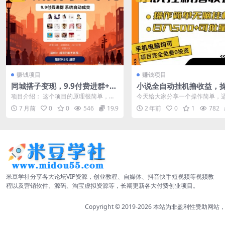
赚钱项目
赚钱项目
同城搭子变现，9.9付费进群+系
小说全自动挂机撸收益，
统自动成交，单日变现800+
单，日入500+可批量放大
项目介绍： 这个项目的原理很简单​，就
今天给大家分享一个操作简单，
是在抖音、快手、小红书发布作品，引
白的一个挂机项目《小说挂机撸
7 月前
0
0
546
19.9
2 年前
0
1
782
导客户付...
益》，大家都知道...
米豆学社分享各大论坛VIP资源，创业教程、自媒体、抖音快手短视频等视频教
程以及营销软件、源码、淘宝虚拟资源等，长期更新各大付费创业项目。
Copyright © 2019-2026
本站为非盈利性赞助网站