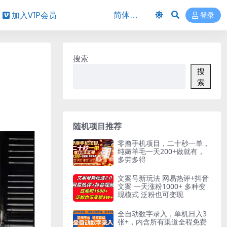
加入VIP会员
登录
搜索
搜
索
随机项目推荐
零撸手机项目，二十秒一单，
纯薅羊毛一天200+做就有，
多劳多得
文案号新玩法 网易热评+抖音
文案 一天涨粉1000+ 多种变
现模式 泛粉也可变现
全自动数字录入，单机日入3
张+，内含所有渠道全程免费