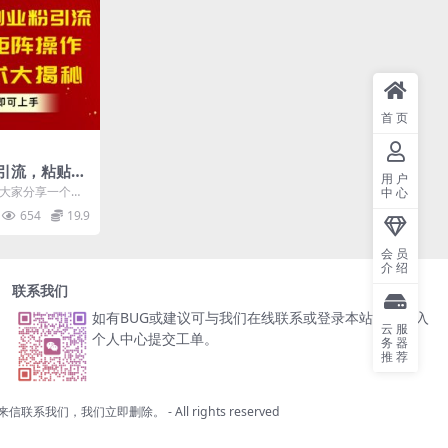
首页
引流，粘贴复
用户
放技术大揭
和大家分享一个视
中心
天即可上手
的绝妙方法，这
654
19.9
会员
介绍
联系我们
如有BUG或建议可与我们在线联系或登录本站账号进入
云服
个人中心提交工单。
务器
推荐
来信联系我们，我们立即删除。
- All rights reserved