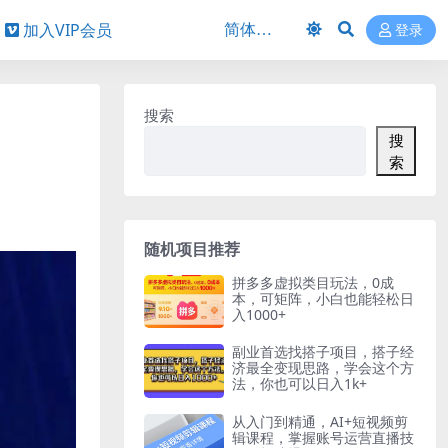
加入VIP会员
登录
搜索
搜
索
随机项目推荐
拼多多虚拟类目玩法，0成
本，可矩阵，小白也能轻松日
入1000+
副业首选找搭子项目，搭子经
济最全变现思路，学会这个方
法，你也可以日入1k+
从入门到精通，AI+短视频剪
辑课程，掌握账号运营直播技