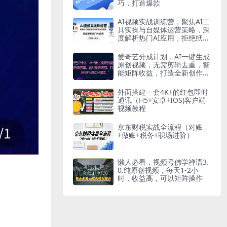
巧，打造爆款
AI视频实战训练营，聚焦AI工
具实操与自媒体运营策略，深
度解析热门AI应用，拒绝纸上
谈兵
爱奇艺分成计划，AI一键生成
原创视频，无需剪辑去重，智
能矩阵收益，打造全新创作者
收入模式
外面搭建一套4K+的红包即时
通讯（H5+安卓+IOS)客户端
视频教程
京东财税实战全流程（对账
+做账+税务+职场进阶）
懒人必看，视频号佛学禅语3.
0.纯原创视频，每天1-2小
时，收益高，可以矩阵操作