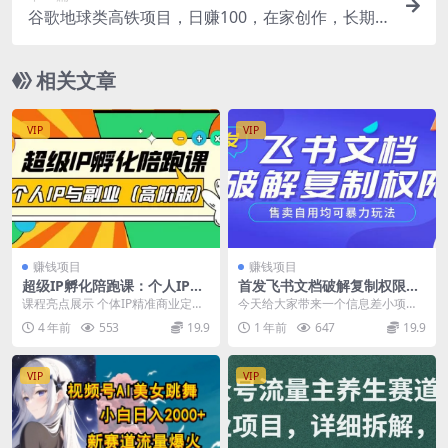
谷歌地球类高铁项目，日赚100，在家创作，长期
稳定项目（教程+素材软件）
相关文章
VIP
VIP
赚钱项目
赚钱项目
超级IP孵化陪跑课：个人IP与
首发飞书文档破解复制权限，
副业（高阶版）41节课
售卖自用均可暴力玩法
课程亮点展示 个体IP精准商业定位
今天给大家带来一个信息差小项目
爆款文案的设计和思路 直播的打造
飞书文档复制权限破解玩法自用售
4 年前
553
19.9
1 年前
647
19.9
和技巧 私域...
卖均可，全网首发! ...
VIP
VIP