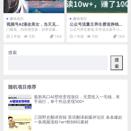
赚钱项目
赚钱项目
视频号AI漫改美女，当天见收
公众号流量主养生赛道挣钱副
益小白可做，日入几张
业项目，详细拆解，单篇阅读
门槛低，内容类型多，自带流量，
公众号养生赛道,非常适合新手小白
10w+
操作简单，效果高效 资源下载地址
的一个副业项目! 简单来说就是专门
2 年前
535
19.9
1 年前
553
19.9
在公众号里发养...
搜索
搜
索
随机项目推荐
最新风口AI壁纸变现项目，无需投入一毛钱，有
手就行，单个作品变现500+
三国野史翻译剪辑 英语翻译刷爆评论区 条条爆款
一条视频涨粉1w+附888G素材