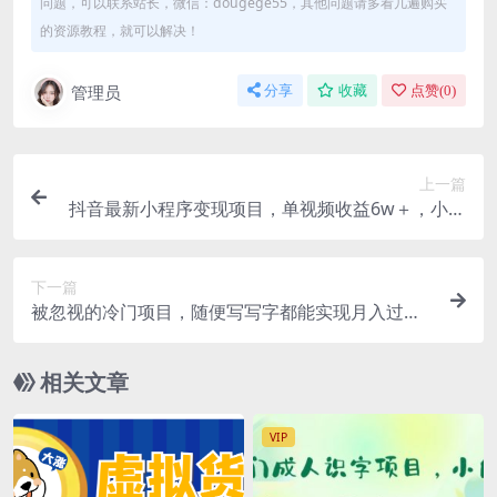
问题，可以联系站长，微信：dougege55，其他问题请多看几遍购买
的资源教程，就可以解决！
管理员
分享
收藏
点赞(
0
)
上一篇
抖音最新小程序变现项目，单视频收益6w＋，小白
可做
下一篇
被忽视的冷门项目，随便写写字都能实现月入过
万，每天半小时，适合0基础，手机可做
相关文章
VIP