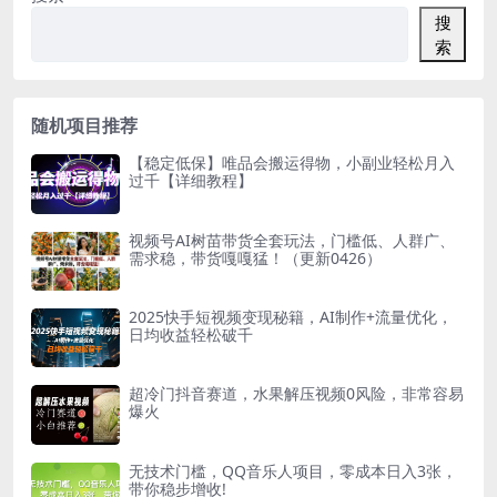
搜
索
随机项目推荐
【稳定低保】唯品会搬运得物，小副业轻松月入
过千【详细教程】
视频号AI树苗带货全套玩法，门槛低、人群广、
需求稳，带货嘎嘎猛！（更新0426）
2025快手短视频变现秘籍，AI制作+流量优化，
日均收益轻松破千
超冷门抖音赛道，水果解压视频0风险，非常容易
爆火
无技术门槛，QQ音乐人项目，零成本日入3张，
带你稳步增收!