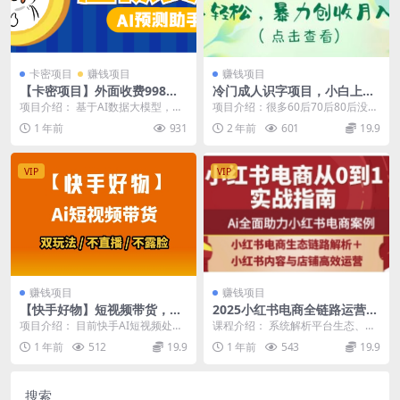
卡密项目
赚钱项目
赚钱项目
【卡密项目】外面收费998的A
冷门成人识字项目，小白上手
I加密虚拟货币智能分析预测助
轻松，暴力创收月入5w+
项目介绍： 基于AI数据大模型，分
项目介绍：很多60后70后80后没读
手，胜率高达85%【预测助手
析短期加密货币跌幅情况，套取高
过什么书，对于拼音五笔打字不熟
1 年前
931
2 年前
601
19.9
+使用教程】
额利润率 分析模...
悉，附近又找不...
VIP
VIP
赚钱项目
赚钱项目
【快手好物】短视频带货，搬
2025小红书电商全链路运营，
运拼接+数字人双玩法，操作
Ai全面助力小红书电商案例
项目介绍： 目前快手AI短视频处于
课程介绍： 系统解析平台生态、爆
简单，会玩手机就行
风口期，人人都可以入局的最佳时
款创作、SEO优化到直播带货，涵
1 年前
512
19.9
1 年前
543
19.9
机，基本发布作品...
盖IP定位、数据...
搜索