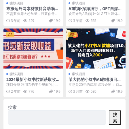
赚钱项目
赚钱项目
靠搬运外网素材做抖音助眠赛
AI航海·深海潜行，GPT自媒体
道，一个视频200+，无门槛小
精英课，全网首创调教心流法
不需要有庞大粉丝量，只要你曾发
欢迎来到AI航海计划-GPT自媒体精
白可做
3.0（20节课）
布过3个或更多的原创作品，其中一
英课！这是一门不仅适合自媒体从
3 年前
529
19.9
3 年前
555
19.9
个作品的播放量达到...
业者，还包括营...
VIP
VIP
赚钱项目
赚钱项目
2024最新小红书拉新获取收益
某大佬的小红书AI教辅项目1.
方法，小白也可以操作
0，新手入门级别的副业项
项目介绍 利用右豹平台里面的小红
注意是25年的课程 课程介绍： 首
目，稳定日入200+
书拉新任务获取收益 1. 复制小红书
先，教辅项目为小学、初中、高中
2 年前
776
19.9
3 月前
536
19.9
内的作品或者...
三个年龄段的教辅...
搜索
搜
索