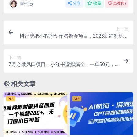
管理员
分享
收藏
点赞(
0
)
上一篇
抖音壁纸小程序创作者撸金项目，2023新红利玩法
【项目拆解】
下一篇
7月必做风口项目，小红书虚拟掘金，一单50元，
一部手机实现日入1000+，适合小白0基础
相关文章
VIP
VIP