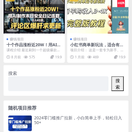
赚钱项目
赚钱项目
十个作品涨粉近20W！用AI制
小红书商单新玩法，适合有耐
作末日安全日记连载，日入4
心的人做，月平均3000-4000
课程介绍 最近刷到一个超级爆款的
项目介绍： 这是一套专为新手、执
位数，评论区爆肝求更新（附
左右，支持矩阵放大增收
连载故事，现在是你能想到的都能
行力偏慢人群打造的小红书轻变现
8 月前
575
19.9
1 月前
469
19.9
详细步骤）
用AI表现出来，末...
项目，主打低门槛、...
搜索
搜
索
随机项目推荐
2024零门槛推广拉新，小白简单上手，轻松日入
50+