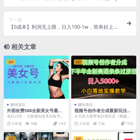
下一篇
【0成本】利润无上限，日入100-1w，简单好上手
无需小黄车，小白可批量复制！
相关文章
VIP
VIP
赚钱项目
赚钱项目
外面收费588全新美女号最新
视频号创作者分成最新玩法，
资源百分百过原创，多重变现
日入5000+ 下半年全新赛道条
项目介绍： 大家都知道美女账号近
今天给大家带来的项目是《视频号
条过原创，小白落地实操教学
期非常火爆，自古英雄难过美人
创作者分成最新玩法，日入5000+
3 年前
568
19.9
2 年前
734
19.9
关，现在美女账号赛道...
下半年全新赛道...
VIP
VIP