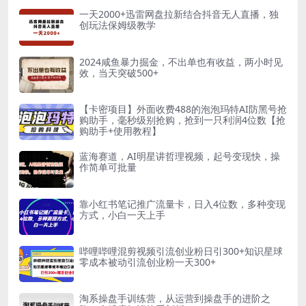
一天2000+迅雷网盘拉新结合抖音无人直播，独
创玩法保姆级教学
2024咸鱼暴力掘金，不出单也有收益，两小时见
效，当天突破500+
【卡密项目】外面收费488的泡泡玛特AI防黑号抢
购助手，毫秒级别抢购，抢到一只利润4位数【抢
购助手+使用教程】
蓝海赛道，AI明星讲哲理视频，起号变现快，操
作简单可批量
靠小红书笔记推广流量卡，日入4位数，多种变现
方式，小白一天上手
哔哩哔哩混剪视频引流创业粉日引300+知识星球
零成本被动引流创业粉一天300+
淘系操盘手训练营，​从运营到操盘手的进阶之