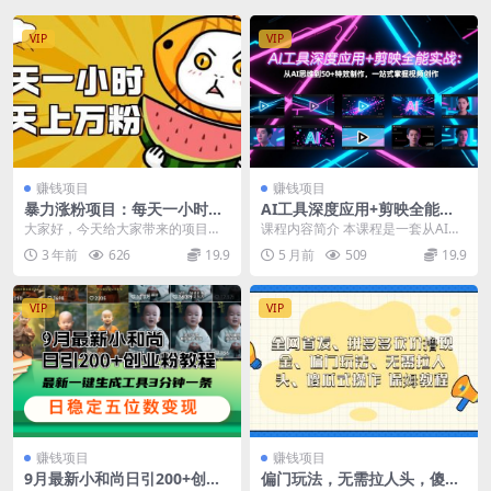
VIP
VIP
赚钱项目
赚钱项目
暴力涨粉项目：每天一小时，
AI工具深度应用+剪映全能实
七天上万粉
战：从AI思维到50+特效制
大家好，今天给大家带来的项目是
课程内容简介 本课程是一套从AI思
作，一站式掌握视频创作
《每天一小时，7天上万粉》的暴力
维培养到剪映实战应用的全能型技
3 年前
626
19.9
5 月前
509
19.9
涨粉课程，大家肯定...
能提升体系，旨在...
VIP
VIP
赚钱项目
赚钱项目
9月最新小和尚日引200+创业
偏门玩法，无需拉人头，傻瓜