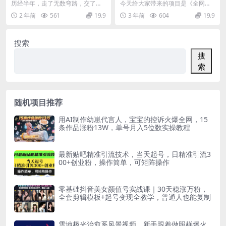
粉教程，最新一键生成工具3
式操作 保姆教程
历经半年，走了无数弯路，交了无
今天给大家带来的项目是《全网首
分钟一条，日稳定变现五位数
数学费。终于给兄弟们把这个方法
发，拼多多砍价撸现金，偏门玩
2 年前
561
19.9
3 年前
604
19.9
测试出来了 本次课程...
法，无需拉人头，傻瓜式...
搜索
搜
索
随机项目推荐
用AI制作幼崽代言人，宝宝的控诉火爆全网，15
条作品涨粉13W，单号月入5位数实操教程
最新贴吧精准引流技术，当天起号，日精准引流3
00+创业粉，操作简单，可矩阵操作
零基础抖音美女颜值号实战课｜30天稳涨万粉，
全套剪辑模板+起号变现全教学，普通人也能复制
雪地极光治愈系风景视频，新手跟着做照样爆火