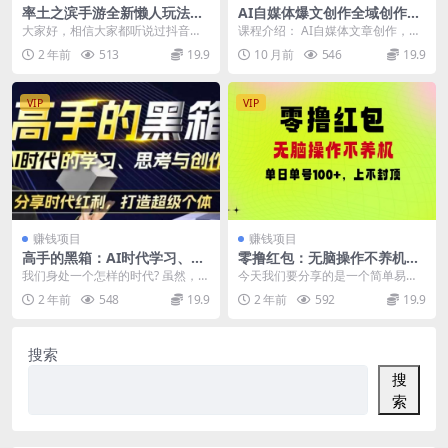
率土之滨手游全新懒人玩法，
AI自媒体爆文创作全域创作解
一单30，小白一部手机无脑操
析职场领域篇，适配于公众
大家好，相信大家都听说过抖音游
课程介绍： AI自媒体文章创作，真
作，日入3000+轻轻松松
号、知乎、头条，月入1W+
戏发行人计划，但是一般做视频的
正的出路，在于创作优质内容 你是
2 年前
513
19.9
10 月前
546
19.9
收益都低的离谱，今天...
否还在为这些问...
VIP
VIP
赚钱项目
赚钱项目
高手的黑箱：AI时代学习、思
零撸红包：无脑操作不养机，
考与创作-分红时代红利，打造
单日单号100+，硬撸上不封顶
我们身处一个怎样的时代? 虽然，阶
今天我们要分享的是一个简单易行
超级个体
级固化 虽然，竞争内卷 但是，技术
的刷视频0撸薅羊毛玩法——“广告
2 年前
548
19.9
2 年前
592
19.9
爆炸 什么是...
掘金”项目。 通过...
搜索
搜
索