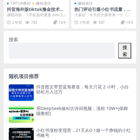
TIKTOK教程
赚钱项目
赚钱项目
抖音海外版tiktok撸金技术，
热门评论引爆小红书流量，作
这个风口行业，赚钱真的不难
品制作简单，广告接到手软，
课程内容： 1手机如何重置.mov 2
大家好，今天给大家带来一个《热
月入过万不是梦
注册相关账号.mov 3下载软件和小
门评论引爆小红书流量，作品制作
2 年前
783
19.9
3 年前
587
19.9
火箭....
简单，商单接到手软，...
搜索
搜
索
随机项目推荐
抖音图文带货蓝海赛道，每天只花 2 小时，小白
轻松月入过万
用DeepSeek做AI古诗词视频，涨粉 10W+(保姆
级教程)
小红书涨粉变现营，21天从0-1做一个挣钱的小红
书账号