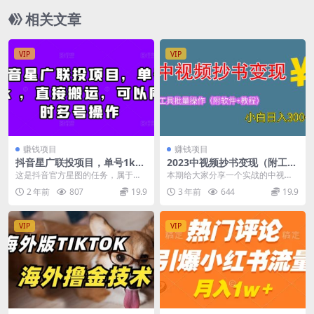
相关文章
VIP
VIP
赚钱项目
赚钱项目
抖音星广联投项目，单号1k
2023中视频抄书变现（附工具
，直接搬运，可以同时多号操
+教程），一天300+，特别适
这是抖音官方星图的任务，属于星
本期给大家分享一个实战的中视频
作
合新手操作的副业
图的新手激励计划，通过接商单的
读书变现项目，适合新手小白操
2 年前
807
19.9
3 年前
644
19.9
发布10条投稿小说视...
作，当个副业每天十分钟...
VIP
VIP