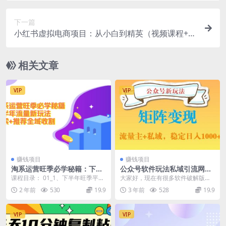
下一篇
小红书虚拟电商项目：从小白到精英（视频课程+交
付手册）
相关文章
VIP
VIP
赚钱项目
赚钱项目
淘系运营旺季必学秘籍：下半
公众号软件玩法私域引流网盘
年流量新玩法：搜索+推荐全
拉新，多种变现，稳定日入10
课程目录： 01_1、下半年旺季平台
大家好，现在有很多软件破解版，
域收割（无水印）
00
趋势和动态 02_2、店铺基础搭建三
但是有很多人，不知道在哪里可以
2 年前
530
19.9
3 年前
528
19.9
要素（关...
找就算知道的，也都是...
VIP
VIP