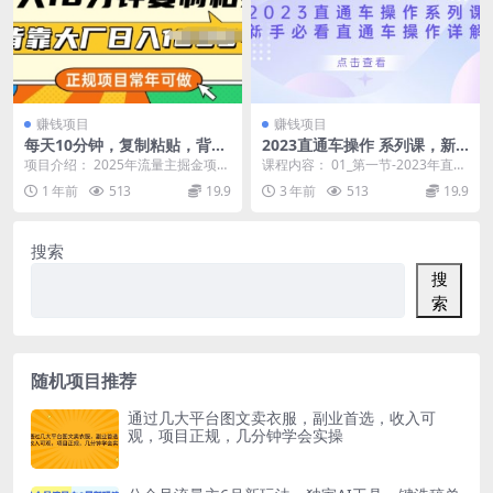
赚钱项目
赚钱项目
每天10分钟，复制粘贴，背靠
2023直通车操作 系列课，新
大厂日入多张，正规项目，常
手必看直通车操作详解
项目介绍： 2025年流量主掘金项
课程内容： 01_第一节-2023年直通
年可做
目，往后很长一段时间内比较稳定
车选词技巧_ .mp4 02_第二节-新...
1 年前
513
19.9
3 年前
513
19.9
的项目，官方结算...
搜索
搜
索
随机项目推荐
通过几大平台图文卖衣服，副业首选，收入可
观，项目正规，几分钟学会实操