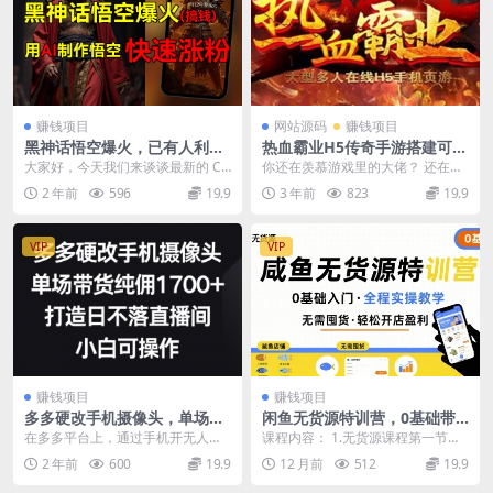
赚钱项目
网站源码
赚钱项目
黑神话悟空爆火，已有人利用
热血霸业H5传奇手游搭建可开
这波热点变现几十万，普通人
服变现 可搭建自己玩【内附源
大家好，今天我们来谈谈最新的 CS
你还在羡慕游戏里的大佬？ 还在为
也可用AI蹭上这波流量
码+GM+教程】
GO 游戏搬砖项目，无需挂机，通
想游戏创业而无从下手？还在为找
2 年前
596
19.9
3 年前
823
19.9
过汇率差价一个...
不到好的源码而发愁...
VIP
VIP
赚钱项目
赚钱项目
多多硬改手机摄像头，单场带
闲鱼无货源特训营，0基础带
货纯佣1700+，打造日不落直
你玩转闲鱼无货源
在多多平台上，通过手机开无人直
课程内容： 1.无货源课程第一节—-
播间，小白可操作
播的形式吸引客户，然后挂上多多
什么是咸鱼(1).mp4 2.咸...
2 年前
600
19.9
12 月前
512
19.9
进宝的货品推广链接，...