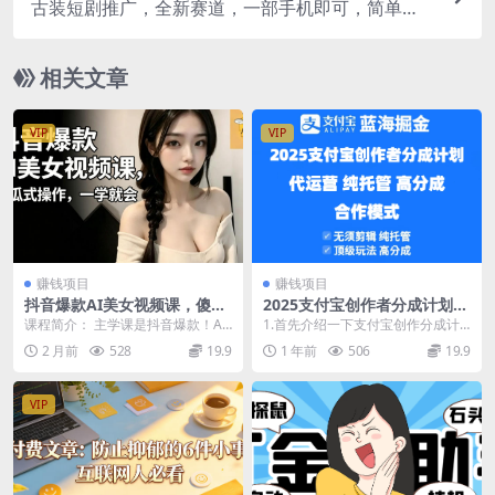
古装短剧推广，全新赛道，一部手机即可，简单上
手
相关文章
VIP
VIP
赚钱项目
赚钱项目
抖音爆款AI美女视频课，傻瓜
2025支付宝创作者分成计划代
式操作，一学就会，1个小就
运营，纯托管，高分成，合作
课程简介： 主学课是抖音爆款！AI
1.首先介绍一下支付宝创作分成计
能上手
模式
美女视频课，跟着教程基本1个小就
划这个项目：支付宝创作者分成计
2 月前
528
19.9
1 年前
506
19.9
能上手。整体学...
划已经出来一年了 ...
VIP