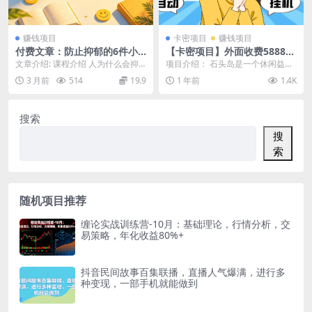
赚钱项目
卡密项目
赚钱项目
付费文章：防止抑郁的6件小
【卡密项目】外面收费5888的
事，互联网人必看！
巅峰（石头岛+探探鼠）全自
文章介绍: 课程介绍 人为什么会抑
项目介绍： 石头岛是一个休闲益智
动挂机打金项目，号称一天几
郁?除了“遗传基因”和“神经递质失
的试玩游戏平台，可以使用本挂机
3 月前
514
19.9
1 年前
1.4K
张京东卡【打金助手+使用教
衡”这两种病...
软件自动竞猜，竞猜...
程】
搜索
搜
索
随机项目推荐
缠论实战训练营-10月：基础理论，行情分析，交
易策略，年化收益80%+
抖音民间故事百集联播，直播人气爆满，进行多
种变现，一部手机就能做到