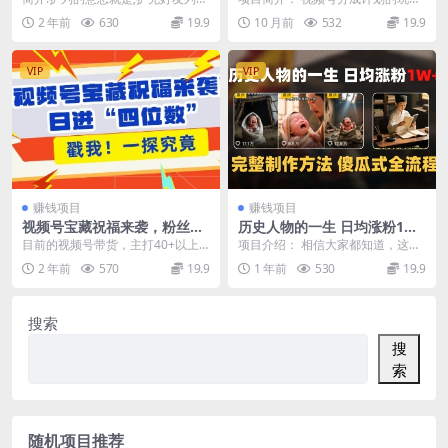
生成，一键发布即可
表，也就是增加微信好友数量，互
法，通过AI工具，实现批量生成视
2 年前
630
19.9
10 月前
532
19.9
相进行朋友点赞、评...
频，操作简单、流量...
VIP
VIP
赚钱项目
赚钱项目
视频号宝藏祝福来袭，粉丝无
历史人物的一生 日均涨粉1W
忧扩张，带货效能翻倍，日进
+，完整制作方法 傻瓜式全流
目前的视频号带货，主打40+以上
项目介绍： 相信大家都知道，这个
“四位数” 近在咫尺
程
的中老年人群市场，主要分两种常
月有一个赛道突然蹦出了一匹“黑
2 年前
570
19.9
1 年前
530
19.9
见的带货形式，分别...
马”，起号短短一个...
搜索
搜
索
随机项目推荐