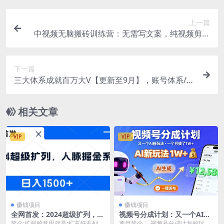
上一篇
中视频无脑搬砖训练营：无需写文案，纯视频剪辑
搬运，就能获取收益！
下一篇
三大体系成就百万大V【更新至9月】，账号体系/内
容体系/运营体系 (26节课)
相关文章
VIP
VIP
赚钱项目
赚钱项目
全网首发：2024超级扩列，人
视频号分成计划：又一个AI新
脉掘金系统，日入1.5k
玩法，一个月搞了1W+，纯AI
简介:扩列的意思就是;扩充好友列
项目简介： 视频号分成计划的玩