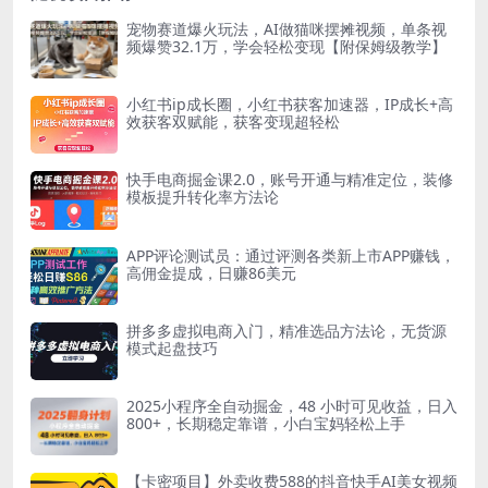
宠物赛道爆火玩法，AI做猫咪摆摊视频，单条视
频爆赞32.1万，学会轻松变现【附保姆级教学】
小红书ip成长圈，小红书获客加速器，IP成长+高
效获客双赋能，获客变现超轻松
快手电商掘金课2.0，账号开通与精准定位，装修
模板提升转化率方法论
APP评论测试员：通过评测各类新上市APP赚钱，
高佣金提成，日赚86美元
拼多多虚拟电商入门，精准选品方法论，无货源
模式起盘技巧
2025小程序全自动掘金，48 小时可见收益，日入
800+，长期稳定靠谱，小白宝妈轻松上手
【卡密项目】外卖收费588的抖音快手AI美女视频