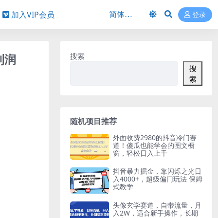
加入VIP会员
登录
利润
搜索
搜
索
随机项目推荐
外面收费2980的抖音冷门赛
道！傻瓜也能学会的图文橱
窗，轻松日入上千
抖音暴力掘金，靠闪烁之光日
入4000+，超级偏门玩法 保姆
式教学
头像玄学赛道，自带流量，月
入2W，适合新手操作，长期