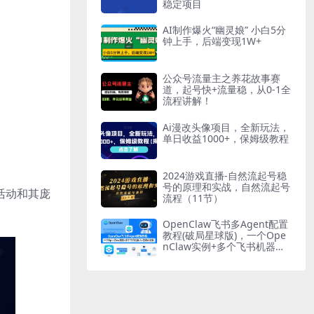
稳定项目
AI制作爆火“幽灵娘” 小白5分
钟上手，后端变现1W+
公众号流量主之养花故事赛
道，起号快+流量稳，从0-1全
流程讲解！
Ai漫改头像项目，全新玩法，
单日收益1000+，保姆级教程
2024游戏直播-自然流起号稳
号的原理和实战，自然流起号
活动和其庞
流程（11节）
OpenClaw飞书多Agent配置
教程(破局星球版)，一个Ope
nClaw实例+多个飞书机器人=
你的AI团队