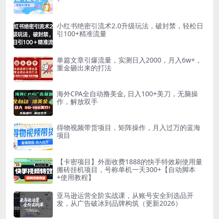
小红书绝密引流术2.0升级玩法，破封禁，轻松日
引100+精准流量
单篇文章引爆流量，实测日入2000，月入6w+，
重金砸出来的打法
海外CPA全自动撸美金, 日入100+美刀，无脑操
作，解放双手
得物视频带货项目，矩阵操作，月入过万的蓝海
项目
【卡密项目】外面收费1888的快手特效刷使用量
搬砖挂机项目，号称单机一天300+【自动脚本
+使用教程】
亚马逊运营全阶实战课，从账号安全到选品开
发，从广告破冰到品牌构筑（更新2026）