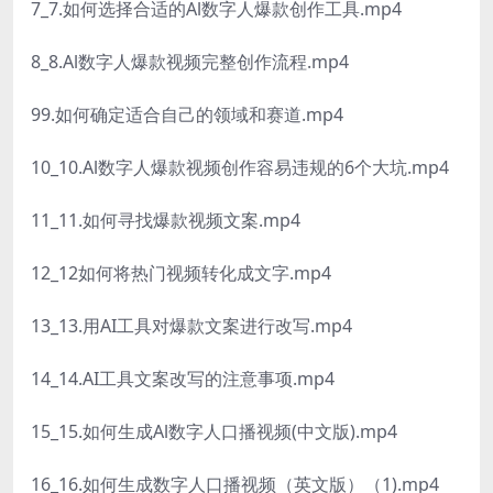
7_7.如何选择合适的Al数字人爆款创作工具.mp4
8_8.Al数字人爆款视频完整创作流程.mp4
99.如何确定适合自己的领域和赛道.mp4
10_10.Al数字人爆款视频创作容易违规的6个大坑.mp4
11_11.如何寻找爆款视频文案.mp4
12_12如何将热门视频转化成文字.mp4
13_13.用AI工具对爆款文案进行改写.mp4
14_14.AI工具文案改写的注意事项.mp4
15_15.如何生成Al数字人口播视频(中文版).mp4
16_16.如何生成数字人口播视频（英文版）（1).mp4