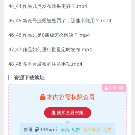
44_44.作品几点发布效果更好？.mp4
45_45.新账号违规被处罚了，还能不能用？.mp4
46_46.作品总是0播放怎么解决？.mp4
47_47.作品如何进行批量定时发布.mp4
48_48.多平台发布的注意事项.mp4
资源下载地址
隐藏内容
本内容需权限查看
购买查看权限
普通:
19.9金币
会员:
免费
永久会员:
免费