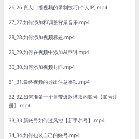
26_26.真人口播视频的录制技巧(个人IP).mp4
27_27.如何添加和调整背景音乐.mp4
28_28.如何添加视频标题.mp4
29_29.如何在视频中添加Al声明.mp4
30_30.如何添加视频封面.mp4
31_31.最终视频的导出注意事项.mp4
32_32.如何准备一个自带爆款潜质的账号【账号注
册】.mp4
33_33.新账号如何过风控【新手养号】.mp4
34_34.如何包装自己的账号.mp4