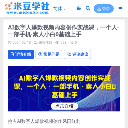
登录
AI数字人爆款视频内容创作实战课，一个人·
一部手机·素人小白0基础上手
2024-02-13
赚钱项目
593
0
详情介绍
常见问题
评论建议
抢占Al数字人爆款视频创作风囗红利