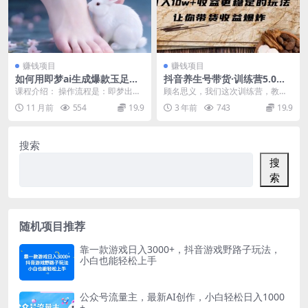
赚钱项目
赚钱项目
如何用即梦ai生成爆款玉足美
抖音养生号带货·训练营5.0，
足视频，即梦出图+即梦出视
月入10w+收益更稳定的玩
课程介绍： 操作流程是：即梦出图
顾名思义，我们这次训练营，教的
频，快速涨粉
法，让你带货收益爆炸
+即梦做视频 你可以把绘画提示词
是抖音带货里一个细分类目：养生
11 月前
554
19.9
3 年前
743
19.9
或者动作词换一换...
号带货。 经过之前的...
搜索
搜
索
随机项目推荐
靠一款游戏日入3000+，抖音游戏野路子玩法，
小白也能轻松上手
公众号流量主，最新AI创作，小白轻松日入1000
+