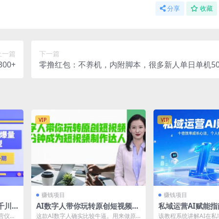
分享
收藏
上一篇
下一篇
00+
零撸红包：不养机，内附脚本，很多新人单日单机50
VIP
VIP
赚钱项目
赚钱项目
千川
AI数字人带你玩转原创短视频，
私域运营AI赋能
节视
让你分分钟成为短视频制作达人
成长心法，个人价
营仪式.
这款AI数字人确实比较牛逼。用来做原
该教程系统讲解AI在