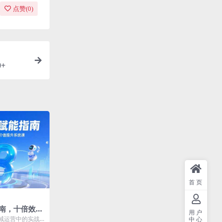
点赞(
0
)
+
首页
指南，十倍效率
用户
值提升系统课
私域运营中的实战
中心