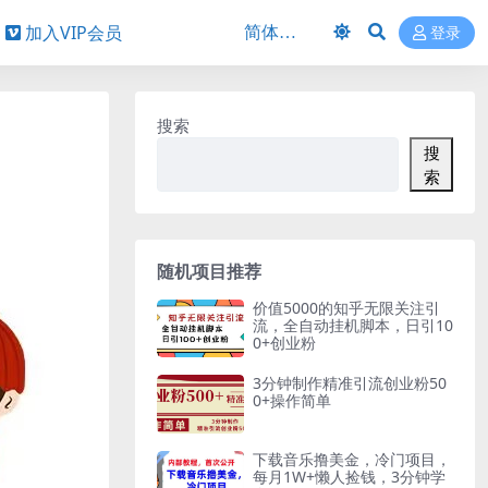
加入VIP会员
登录
搜索
搜
索
随机项目推荐
价值5000的知乎无限关注引
流，全自动挂机脚本，日引10
0+创业粉
3分钟制作精准引流创业粉50
0+操作简单
下载音乐撸美金，冷门项目，
每月1W+懒人捡钱，3分钟学