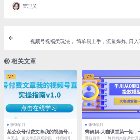
管理员
视频号祝福类玩法， 简单易上手，流量爆炸, 日入3
相关文章
VIP
VIP
赚钱项目
赚钱项目
某公众号付费文章我的视频号直
蝉妈妈-大咖课堂第一期，
播运营实操指南v1.0
从0到1爆量投放模型（23
今天这一篇文章是我现阶段，对视频号
课程目录： 1.蝉妈妈大咖课堂·开