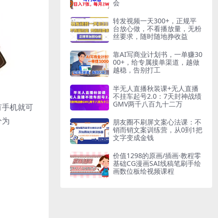
会
转发视频一天300+，正规平
台放心做，不看播放量，无粉
丝要求，随时随地挣收益
靠AI写商业计划书，一单赚30
00+，给专属接单渠道，越做
越稳，告别打工
半无人直播秋装课+无人直播
不挂车起号2.0：7天封神战绩
GMV两千八百九十二万
有手机就可
分为
朋友圈不刷屏文案心法课：不
销而销文案训练营，从0到1把
文字变成金钱
价值1298的原画/插画·教程零
基础CG漫画SAI线稿笔刷手绘
画数位板绘视频课程